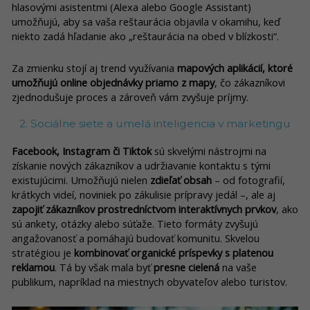
hlasovými asistentmi (Alexa alebo Google Assistant)
umožňujú, aby sa vaša reštaurácia objavila v okamihu, keď
niekto zadá hľadanie ako „reštaurácia na obed v blízkosti“.
Za zmienku stojí aj trend využívania
mapových aplikácií, ktoré
umožňujú online objednávky priamo z mapy
, čo zákazníkovi
zjednodušuje proces a zároveň vám zvyšuje príjmy.
2. Sociálne siete a umelá inteligencia v marketingu
Facebook, Instagram či Tiktok
sú skvelými nástrojmi na
získanie nových zákazníkov a udržiavanie kontaktu s tými
existujúcimi. Umožňujú nielen
zdieľať obsah
– od fotografií,
krátkych videí, noviniek po zákulisie prípravy jedál –, ale aj
zapojiť zákazníkov prostredníctvom interaktívnych prvkov
, ako
sú ankety, otázky alebo súťaže. Tieto formáty zvyšujú
angažovanosť a pomáhajú budovať komunitu. Skvelou
stratégiou je
kombinovať organické príspevky s platenou
reklamou
. Tá by však mala byť
presne cielená
na vaše
publikum, napríklad na miestnych obyvateľov alebo turistov.