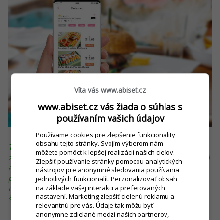
Víta vás www.abiset.cz
www.abiset.cz vás žiada o súhlas s
používaním vašich údajov
Používame cookies pre zlepšenie funkcionality
obsahu tejto stránky. Svojím výberom nám
TIP: Reštauračný softvér
iKelp POS Mobile
nielen umožňuje
môžete pomôcť k lepšej realizácii našich cieľov.
zdieľať obedové menu na vašom webe či Facebooku, ale má
Zlepšiť používanie stránky pomocou analytických
aj množstvo ďalších funkcionalít maximálne nápomocných
nástrojov pre anonymné sledovania používania
pri styku so zákazníkmi. Tí sa môžu dokonca sami prihlásiť
jednotlivých funkcionalít. Perzonalizovať obsah
na odber týždennej ponuky e-mailom a žiadna z vašich
na základe vašej interakci a preferovaných
nastavení. Marketing zlepšiť cielenú reklamu a
špecialít im neujde.
relevantnú pre vás. Údaje tak môžu byť
anonymne zdielané medzi našich partnerov,
5. Rozvoz a donášková služba