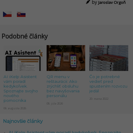
by
Jaroslav Orgoň
Podobné články
AI iKelp Asistent
QR menu v
Čo je potrebné
vám poradí
reštaurácii: Ako
vedieť pred
kedykoľvek.
zrýchliť obsluhu
spustením rozvozu
Spoznajte svojho
bez navyšovania
jedál
nového
personálu
20. marca 2022
pomocníka
08. júla 2026
06. augusta 2026
Najnovšie články
AI iKelp Asistent vám poradí kedykoľvek. Spoznajte