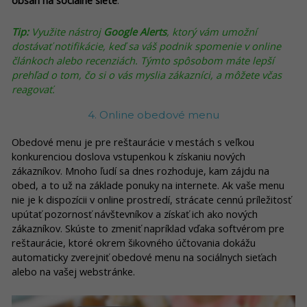
obsah na sociálne siete
.
Tip:
Využite nástroj
Google Alerts
, ktorý vám umožní
dostávať notifikácie, keď sa váš podnik spomenie v online
článkoch alebo recenziách. Týmto spôsobom máte lepší
prehľad o tom, čo si o vás myslia zákazníci, a môžete včas
reagovať.
4. Online obedové menu
Obedové menu je pre reštaurácie v mestách s veľkou
konkurenciou doslova vstupenkou k získaniu nových
zákazníkov. Mnoho ľudí sa dnes rozhoduje, kam zájdu na
obed, a to už na základe ponuky na internete. Ak vaše menu
nie je k dispozícii v online prostredí, strácate cennú príležitosť
upútať pozornosť návštevníkov a získať ich ako nových
zákazníkov. Skúste to zmeniť napríklad vďaka softvérom pre
reštaurácie, ktoré okrem šikovného účtovania dokážu
automaticky zverejniť obedové menu na sociálnych sieťach
alebo na vašej webstránke.