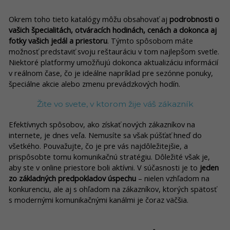
Okrem toho tieto katalógy môžu obsahovať aj
podrobnosti o
vašich špecialitách, otváracích hodinách, cenách a dokonca aj
fotky vašich jedál a priestoru
. Týmto spôsobom máte
možnosť predstaviť svoju reštauráciu v tom najlepšom svetle.
Niektoré platformy umožňujú dokonca aktualizáciu informácií
v reálnom čase, čo je ideálne napríklad pre sezónne ponuky,
špeciálne akcie alebo zmenu prevádzkových hodín.
Žite vo svete, v ktorom žije váš zákazník
Efektívnych spôsobov, ako získať nových zákazníkov na
internete, je dnes veľa. Nemusíte sa však púšťať hneď do
všetkého. Pouvažujte, čo je pre vás najdôležitejšie, a
prispôsobte tomu komunikačnú stratégiu. Dôležité však je,
aby ste v online priestore boli aktívni. V súčasnosti je to
jeden
zo základných predpokladov úspechu
– nielen vzhľadom na
konkurenciu, ale aj s ohľadom na zákazníkov, ktorých spätosť
s modernými komunikačnými kanálmi je čoraz väčšia.