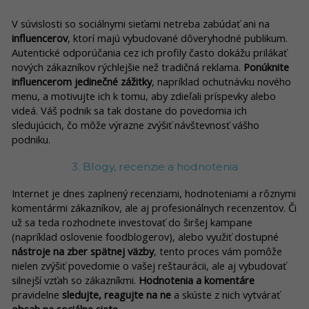
V súvislosti so sociálnymi sieťami netreba zabúdať ani na
influencerov
, ktorí majú vybudované dôveryhodné publikum.
Autentické odporúčania cez ich profily často dokážu prilákať
nových zákazníkov rýchlejšie než tradičná reklama.
Ponúknite
influencerom jedinečné zážitky
, napríklad ochutnávku nového
menu, a motivujte ich k tomu, aby zdieľali príspevky alebo
videá. Váš podnik sa tak dostane do povedomia ich
sledujúcich, čo môže výrazne zvýšiť návštevnosť vášho
podniku.
3. Blogy, recenzie a hodnotenia
Internet je dnes zaplnený recenziami, hodnoteniami a rôznymi
komentármi zákazníkov, ale aj profesionálnych recenzentov. Či
už sa teda rozhodnete investovať do širšej kampane
(napríklad oslovenie foodblogerov), alebo využiť dostupné
nástroje na zber spätnej väzby
, tento proces vám pomôže
nielen zvýšiť povedomie o vašej reštaurácii, ale aj vybudovať
silnejší vzťah so zákazníkmi.
Hodnotenia a komentáre
pravidelne
sledujte, reagujte na ne
a skúste z nich vytvárať