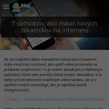

Blog
7 spôsobov, ako získať nových
zákazníkov na internete
Ak ste majiteľmi alebo manažérmi reštaurácie či kaviarne,
máte množstvo možností, ako využiť online prostredie na
prilákanie nových hostí. Tu je sedem aktuálnych a efektívnych
spôsobov, ktoré vám pomôžu získať nových zákazníkov, a to
nielen prostredníctvom tradičných online kanálov, ale aj s
využitím nových technológií, ako je napríklad umelá
inteligencia (AI).
1. Mapy – nielen ako navigácia a vyhľadávanie lokality
Jednou z najdôležitejších vecí je, aby vás hostia našli na mape