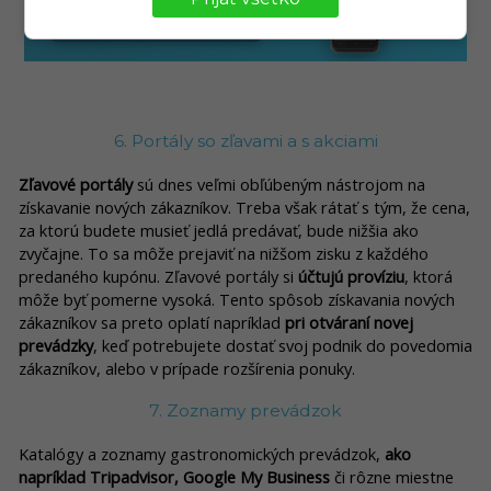
6. Portály so zľavami a s akciami
Zľavové portály
sú dnes veľmi obľúbeným nástrojom na
získavanie nových zákazníkov. Treba však rátať s tým, že cena,
za ktorú budete musieť jedlá predávať, bude nižšia ako
zvyčajne. To sa môže prejaviť na nižšom zisku z každého
predaného kupónu. Zľavové portály si
účtujú províziu
, ktorá
môže byť pomerne vysoká. Tento spôsob získavania nových
zákazníkov sa preto oplatí napríklad
pri otváraní novej
prevádzky
, keď potrebujete dostať svoj podnik do povedomia
zákazníkov, alebo v prípade rozšírenia ponuky.
7. Zoznamy prevádzok
Katalógy a zoznamy gastronomických prevádzok,
ako
napríklad Tripadvisor, Google My Business
či rôzne miestne