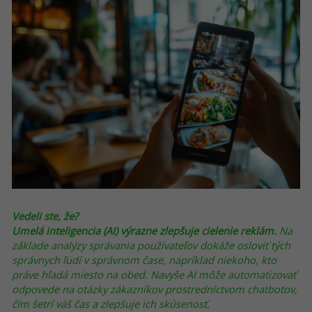
Vedeli ste, že?
Umelá inteligencia (AI) výrazne zlepšuje cielenie reklám.
Na
základe analýzy správania používateľov dokáže osloviť tých
správnych ľudí v správnom čase, napríklad niekoho, kto
práve hľadá miesto na obed. Navyše AI môže automatizovať
odpovede na otázky zákazníkov prostredníctvom chatbotov,
čím šetrí váš čas a zlepšuje ich skúsenosť.