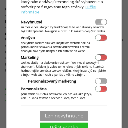
ktorý nám dodávajú technologické vybavenie a
softvér pre fungovanie tejto stránky.
Bližšie
Služby ako Bolt či Wolt sú dnes jednými z najpopulárnejších
informácie
spôsobov, ako zabezpečiť rozvoz jedál priamo k zákazníkom.
Pokiaľ ešte nemáte vlastnú donáškovú službu, rozhodne by
Nevyhnutné
ste ju mali zvážiť.
Donáškové platformy
vám
pomôžu nielen s
sú cookie bez ktorých by funkčnosť tejto web stránky nemohla
byť zabezpečené. Navigácia a prístup k zákazníckej časti webu.
distribúciou jedál, ale aj s propagáciou vašej reštaurácie
.
Analýza
Spolupráca je jednoduchá a efektívna – za províziu zabezpečia
analytické cookies slúžiace majiteľom webstránok na
rozvoz a zároveň umožnia zákazníkom rýchlo a pohodlne
porozumenie správania návštevníkov webu zberom
objednať jedlo cez mobilné zariadenia. V každom prípade, či
anonymizovaných údajov o ich aktivite na webe.
už budete mať rozvoz s propagáciou po vlastnej línii, alebo
Marketing
prostredníctvom platforiem, rozvoz jedla môže jednoznačne
cookies slúžia na sledovanie návštevníkov medzi webovými
stránkami. Účelom je zobrazenie relevatných reklám, ktoré sú
pomôcť s rozšírením vašej klientely.
hodnotnejšie pre vás a tvorcov reklám, ktorý inzerujú na týchto
a iných web stránkach z pohľadu vášho záujmu.
Personalizovaný marketing
TIP:
S iKelp POS Mobile je aj
donáška
hračkou. Okrem iného
určite oceníte možnosť jednoduchého prepojenia aplikácie
Personalizácia
so všetkými dominantnými portálmi, ako sú vyššie
používanie služieb a nastavení len pre vás, ako jazyk,
komunikácia textová s obchodníkom, technikom.
spomínané platformy Bolt a Wolt.
Len nevyhnutné
Prijať všetko