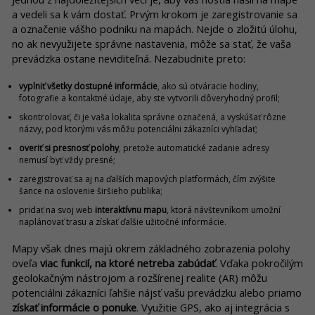
a vedeli sa k vám dostať. Prvým krokom je zaregistrovanie sa
a označenie vášho podniku na mapách. Nejde o zložitú úlohu,
no ak nevyužijete správne nastavenia, môže sa stať, že vaša
prevádzka ostane neviditeľná. Nezabudnite preto:
vyplniť všetky dostupné informácie
, ako sú otváracie hodiny,
fotografie a kontaktné údaje, aby ste vytvorili dôveryhodný profil;
skontrolovať, či je vaša lokalita správne označená, a vyskúšať rôzne
názvy, pod ktorými vás môžu potenciálni zákazníci vyhľadať;
overiť si presnosť polohy
, pretože automatické zadanie adresy
nemusí byť vždy presné;
zaregistrovať sa aj na ďalších mapových platformách, čím zvýšite
šance na oslovenie širšieho publika;
pridať na svoj web
interaktívnu mapu
, ktorá návštevníkom umožní
naplánovať trasu a získať ďalšie užitočné informácie.
Mapy však dnes majú okrem základného zobrazenia polohy
oveľa
viac funkcií, na ktoré netreba zabúdať
. Vďaka pokročilým
geolokačným nástrojom a rozšírenej realite (AR) môžu
potenciálni zákazníci ľahšie nájsť vašu prevádzku alebo priamo
získať informácie o ponuke
. Využitie GPS, ako aj integrácia s