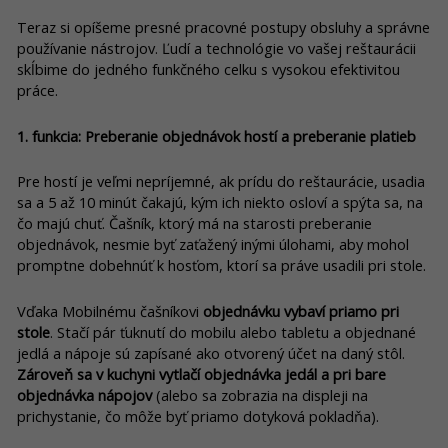
Teraz si opíšeme presné pracovné postupy obsluhy a správne
používanie nástrojov. Ľudí a technológie vo vašej reštaurácii
skĺbime do jedného funkčného celku s vysokou efektivitou
práce.
1. funkcia: Preberanie objednávok hostí a preberanie platieb
Pre hostí je veľmi nepríjemné, ak prídu do reštaurácie, usadia
sa a 5 až 10 minút čakajú, kým ich niekto osloví a spýta sa, na
čo majú chuť. Čašník, ktorý má na starosti preberanie
objednávok, nesmie byť zaťažený inými úlohami, aby mohol
promptne dobehnúť k hosťom, ktorí sa práve usadili pri stole.
Vďaka Mobilnému čašníkovi
objednávku vybaví priamo pri
stole
. Stačí pár ťuknutí do mobilu alebo tabletu a objednané
jedlá a nápoje sú zapísané ako otvorený účet na daný stôl.
Zároveň sa v kuchyni vytlačí objednávka jedál a pri bare
objednávka nápojov
(alebo sa zobrazia na displeji na
prichystanie, čo môže byť priamo dotyková pokladňa).