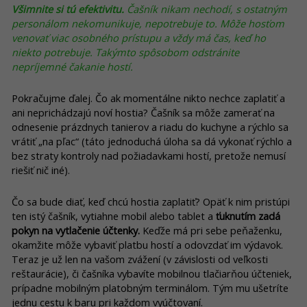
Všimnite si tú efektivitu.
Čašník nikam nechodí, s ostatným
personálom nekomunikuje, nepotrebuje to. Môže hosťom
venovať viac osobného prístupu a vždy má čas, keď ho
niekto potrebuje. Takýmto spôsobom odstránite
nepríjemné čakanie hostí.
Pokračujme ďalej. Čo ak momentálne nikto nechce zaplatiť a
ani neprichádzajú noví hostia? Čašník sa môže zamerať na
odnesenie prázdnych tanierov a riadu do kuchyne a rýchlo sa
vrátiť „na pľac“ (táto jednoduchá úloha sa dá vykonať rýchlo a
bez straty kontroly nad požiadavkami hostí, pretože nemusí
riešiť nič iné).
Čo sa bude diať, keď chcú hostia zaplatiť? Opäť k nim pristúpi
ten istý čašník, vytiahne mobil alebo tablet a
ťuknutím zadá
pokyn na vytlačenie účtenky.
Keďže má pri sebe peňaženku,
okamžite môže vybaviť platbu hostí a odovzdať im výdavok.
Teraz je už len na vašom zvážení (v závislosti od veľkosti
reštaurácie), či čašníka vybavíte mobilnou tlačiarňou účteniek,
prípadne mobilným platobným terminálom. Tým mu ušetríte
jednu cestu k baru pri každom vyúčtovaní.