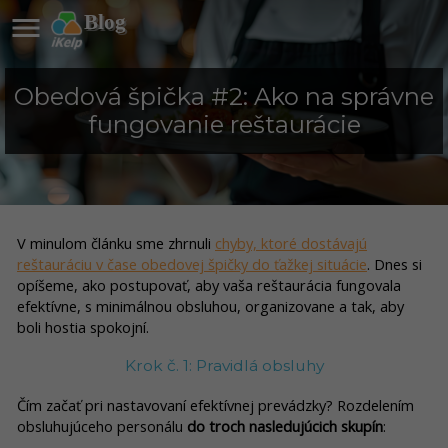

Blog
Obedová špička #2: Ako na správne
fungovanie reštaurácie
V minulom článku sme zhrnuli
chyby, ktoré dostávajú
reštauráciu v čase obedovej špičky do ťažkej situácie
. Dnes si
opíšeme, ako postupovať, aby vaša reštaurácia fungovala
efektívne, s minimálnou obsluhou, organizovane a tak, aby
boli hostia spokojní.
Krok č. 1: Pravidlá obsluhy
Čím začať pri nastavovaní efektívnej prevádzky? Rozdelením
obsluhujúceho personálu
do troch nasledujúcich skupín
: