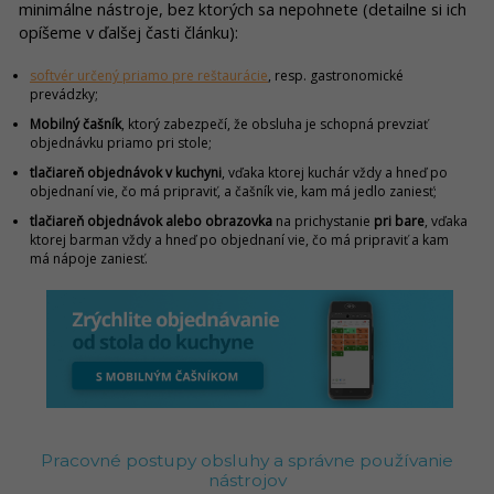
minimálne nástroje, bez ktorých sa nepohnete (detailne si ich
opíšeme v ďalšej časti článku):
softvér určený priamo pre reštaurácie
, resp. gastronomické
prevádzky;
Mobilný čašník
, ktorý zabezpečí, že obsluha je schopná prevziať
objednávku priamo pri stole;
tlačiareň objednávok v kuchyni
, vďaka ktorej kuchár vždy a hneď po
objednaní vie, čo má pripraviť, a čašník vie, kam má jedlo zaniesť;
tlačiareň objednávok
alebo obrazovka
na prichystanie
pri bare
, vďaka
ktorej barman vždy a hneď po objednaní vie, čo má pripraviť a kam
má nápoje zaniesť.
Pracovné postupy obsluhy a správne používanie
nástrojov