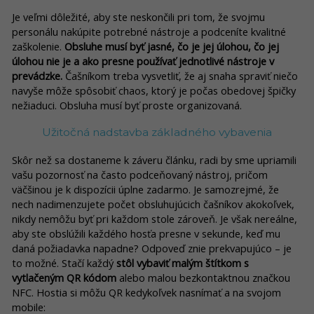
Je veľmi dôležité, aby ste neskončili pri tom, že svojmu
personálu nakúpite potrebné nástroje a podceníte kvalitné
zaškolenie.
Obsluhe musí byť jasné, čo je jej úlohou, čo jej
úlohou nie je a ako presne používať jednotlivé nástroje v
prevádzke.
Čašníkom treba vysvetliť, že aj snaha spraviť niečo
navyše môže spôsobiť chaos, ktorý je počas obedovej špičky
nežiaduci. Obsluha musí byť proste organizovaná.
Užitočná nadstavba základného vybavenia
Skôr než sa dostaneme k záveru článku, radi by sme upriamili
vašu pozornosť na často podceňovaný nástroj, pričom
väčšinou je k dispozícii úplne zadarmo. Je samozrejmé, že
nech nadimenzujete počet obsluhujúcich čašníkov akokoľvek,
nikdy nemôžu byť pri každom stole zároveň. Je však nereálne,
aby ste obslúžili každého hosťa presne v sekunde, keď mu
daná požiadavka napadne? Odpoveď znie prekvapujúco – je
to možné. Stačí každý
stôl vybaviť malým štítkom s
vytlačeným QR kódom
alebo malou bezkontaktnou značkou
NFC. Hostia si môžu QR kedykoľvek nasnímať a na svojom
mobile: