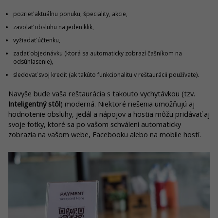
pozrieť aktuálnu ponuku, špeciality, akcie,
zavolať obsluhu na jeden klik,
vyžiadať účtenku,
zadať objednávku (ktorá sa automaticky zobrazí čašníkom na
odsúhlasenie),
sledovať svoj kredit (ak takúto funkcionalitu v reštaurácii používate).
Navyše bude vaša reštaurácia s takouto vychytávkou (tzv.
Inteligentný stôl
) moderná. Niektoré riešenia umožňujú aj
hodnotenie obsluhy, jedál a nápojov a hostia môžu pridávať aj
svoje fotky, ktoré sa po vašom schválení automaticky
zobrazia na vašom webe, Facebooku alebo na mobile hostí.