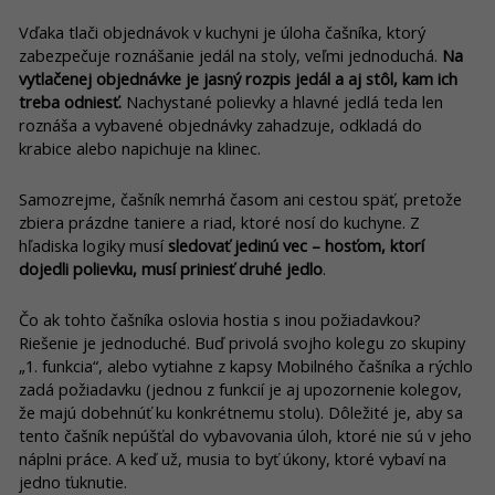
Vďaka tlači objednávok v kuchyni je úloha čašníka, ktorý
zabezpečuje roznášanie jedál na stoly, veľmi jednoduchá.
Na
vytlačenej objednávke je jasný rozpis jedál a aj stôl, kam ich
treba odniesť.
Nachystané polievky a hlavné jedlá teda len
roznáša a vybavené objednávky zahadzuje, odkladá do
krabice alebo napichuje na klinec.
Samozrejme, čašník nemrhá časom ani cestou späť, pretože
zbiera prázdne taniere a riad, ktoré nosí do kuchyne. Z
hľadiska logiky musí
sledovať jedinú vec – hosťom, ktorí
dojedli polievku, musí priniesť druhé jedlo
.
Čo ak tohto čašníka oslovia hostia s inou požiadavkou?
Riešenie je jednoduché. Buď privolá svojho kolegu zo skupiny
„1. funkcia“, alebo vytiahne z kapsy Mobilného čašníka a rýchlo
zadá požiadavku (jednou z funkcií je aj upozornenie kolegov,
že majú dobehnúť ku konkrétnemu stolu). Dôležité je, aby sa
tento čašník nepúšťal do vybavovania úloh, ktoré nie sú v jeho
náplni práce. A keď už, musia to byť úkony, ktoré vybaví na
jedno ťuknutie.