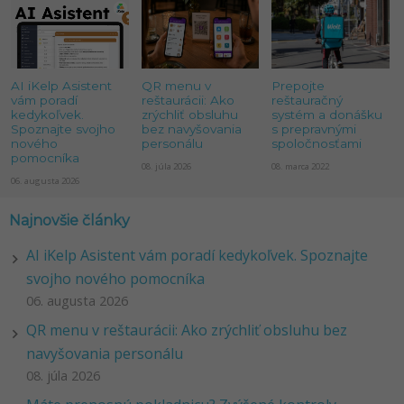
AI iKelp Asistent
QR menu v
Prepojte
vám poradí
reštaurácii: Ako
reštauračný
kedykoľvek.
zrýchliť obsluhu
systém a donášku
Spoznajte svojho
bez navyšovania
s prepravnými
nového
personálu
spoločnosťami
pomocníka
08. júla 2026
08. marca 2022
06. augusta 2026
Najnovšie články
AI iKelp Asistent vám poradí kedykoľvek. Spoznajte
svojho nového pomocníka
06. augusta 2026
QR menu v reštaurácii: Ako zrýchliť obsluhu bez
navyšovania personálu
08. júla 2026