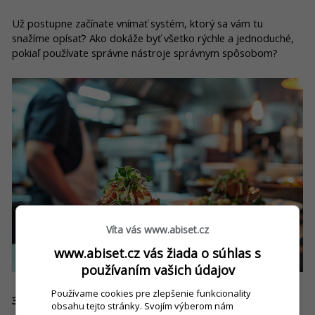
Už postupne začínate vnímať systém, ktorý sa vám tu
snažíme opísať? Ako dokáže byť všetko rýchle a jednoduché,
pokiaľ používate správne nástroje správnym spôsobom?
Víta vás www.abiset.cz
www.abiset.cz vás žiada o súhlas s
používaním vašich údajov
Používame cookies pre zlepšenie funkcionality
3. funkcia: Barman a príprava nápojov
obsahu tejto stránky. Svojím výberom nám