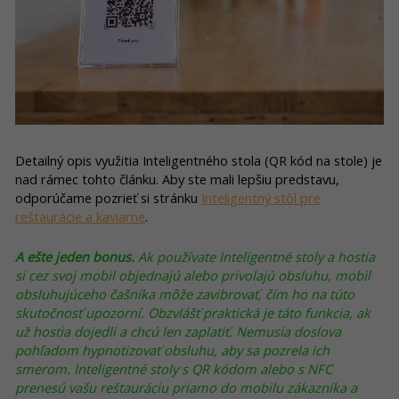
Detailný opis využitia Inteligentného stola (QR kód na stole) je
nad rámec tohto článku. Aby ste mali lepšiu predstavu,
odporúčame pozrieť si stránku
Inteligentný stôl pre
reštaurácie a kaviarne
.
A ešte jeden bonus.
Ak používate Inteligentné stoly a hostia
si cez svoj mobil objednajú alebo privolajú obsluhu, mobil
obsluhujúceho čašníka môže zavibrovať, čím ho na túto
skutočnosť upozorní. Obzvlášť praktická je táto funkcia, ak
už hostia dojedli a chcú len zaplatiť. Nemusia doslova
pohľadom hypnotizovať obsluhu, aby sa pozrela ich
smerom. Inteligentné stoly s QR kódom alebo s NFC
prenesú vašu reštauráciu priamo do mobilu zákazníka a