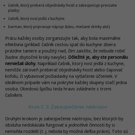
čašník, ktorý preberá objednávky hostí a zabezpečuje prevzatie
platby;
čašník, ktorý nosí jedlá z kuchyne;
barman, ktorý pripravuje nápoje (kávu, miešané drinky atď.).
Prácu každej osoby zorganizujte tak, aby bola maximálne
efektívna (príklad: čašník cestou späť do kuchyne zbiera
prázdne taniere a použitý riad, čím zaistíte, že nebude robiť
žiadne zbytočné kroky navyše).
Dôležité je, aby ste personálu
nemiešali úlohy.
Napríklad čašník, ktorý nosí jedlá z kuchyne,
nemôže zároveň preberať objednávky hostí alebo čapovať
kofolu, či vybavovať požiadavky na vytlačenie účteniek. V
ideálnom prípade vám na pokrytie každej skupiny stačí jedna
osoba. Obedovú špičku teda hravo zvládnete s tromi
čašníkmi.
Krok č. 2: Zabezpečenie nástrojov
Druhým krokom je zabezpečenie nástrojov, bez ktorých by
obsluha nedokázala fungovať a jednotlivé činnosti by si
nemohla rozdeliť (t. j. nebola by možná deľba práce). Toto sú