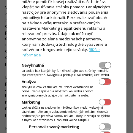
môžete pomôcť k lepšej realizácii našich cieľov.
Zlepšiť používanie stránky pomocou analytických
Vďaka tlači objednávok priamo pri bare alebo pri ich
nástrojov pre anonymné sledovania používania
zobrazovaní na displeji dotykovej pokladne sa organizačná
jednotlivých funkcionalít. Perzonalizovať obsah
zložka úloh barmana výrazne zjednodušuje.
Prečíta si
na základe vašej interakci a preferovaných
objednávku a začne chystať nápoje,
ktoré si vyžadujú
nastavení. Marketing zlepšiť cielenú reklamu a
prípravu. Po ich dokončení ich podľa objednávky
zanesie k
relevantnú pre vás. Údaje tak môžu byť
danému stolu
. Samozrejme, svoju efektivitu dokáže zvýšiť
anonymne zdielané medzi našich partnerov,
ktorý nám dodávajú technologické vybavenie a
tým, že si dá na tácku viac nápojov a jednou cestou vybaví
softvér pre fungovanie tejto stránky.
Bližšie
objednávky z viacerých stolov. Ak používa zobrazovanie na
informácie
displeji, správny reštauračný systém mu umožní označiť
položky, ktoré sú už vybavené. Jednoduché, však?
Nevyhnutné
sú cookie bez ktorých by funkčnosť tejto web stránky nemohla
byť zabezpečené. Navigácia a prístup k zákazníckej časti webu.
Barman neplytvá časom ani cestou späť. Môže brať zo stolov
Analýza
prázdne poháre, a pokiaľ je kuchyňa blízko baru, môže zobrať
analytické cookies slúžiace majiteľom webstránok na
aj prázdne taniere a riad a tým pomôcť svojim kolegom. A ak
porozumenie správania návštevníkov webu zberom
ho oslovia hostia s inou požiadavkou, bude postupovať
anonymizovaných údajov o ich aktivite na webe.
rovnako ako čašník, ktorý vynáša jedlá z kuchyne (ak barman
Marketing
nepoužíva Mobilného čašníka, môže sa vrátiť k baru a
cookies slúžia na sledovanie návštevníkov medzi webovými
stránkami. Účelom je zobrazenie relevatných reklám, ktoré sú
požiadavku zadať priamo do pokladničného systému).
hodnotnejšie pre vás a tvorcov reklám, ktorý inzerujú na týchto
a iných web stránkach z pohľadu vášho záujmu.
Personalizovaný marketing
Pri tejto funkcii treba ešte niečo podotknúť. Najmä vo veľkých