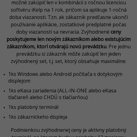
možné zakúpiť len v kombinácii s ročnou licenciou
softvéru iKelp na 1 rok, pričom sa aplikuje 1-ročná
doba viazanosti. Tzn. ak zákazník predčasne ukončí
používanie aplikácie, zostatkové predplatné počas
doby viazanosti sa nevracia. Zvýhodnené
ceny
poskytujeme len novým zákazníkom alebo existujúcim
zákazníkom, ktorí otvárajú novú prevádzku
. Pre jednu
prevádzku si zákazník môže zakúpiť len jeden
zvýhodnený set, t.j. set, ktorý obsahuje maximálne:
1ks Windows alebo Android počítača s dotykovým
displejom
1ks eKasa zariadenia (ALL-IN-ONE alebo eKasa
tlačiareň alebo CHDÚ s tlačiarňou)
1ks platobný terminál
1ks zákazníckeho displeja
Podmienkou zvýhodnenej ceny je aktívny platobný