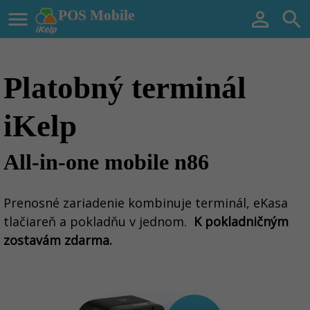

POS Mobile


Platobný terminál
iKelp
All-in-one mobile n86
Prenosné zariadenie kombinuje terminál, eKasa
tlačiareň a pokladňu v jednom.
K pokladničným
zostavám zdarma.