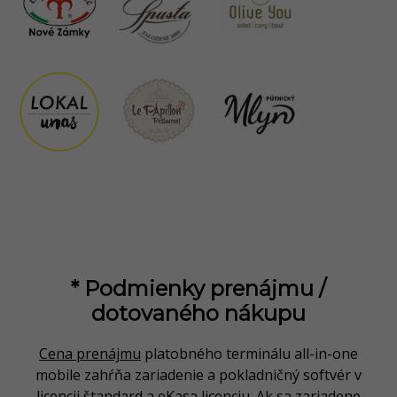
* Podmienky prenájmu /
dotovaného nákupu
Cena prenájmu
platobného terminálu all-in-one
mobile zahŕňa zariadenie a pokladničný softvér v
licencii štandard a eKasa licenciu.
Ak sa zariadene