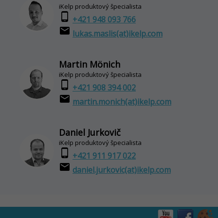
iKelp produktový špecialista
phone_android
+421 948 093 766
email
lukas.maslis(at)ikelp.com
Martin Mönich
iKelp produktový špecialista
phone_android
+421 908 394 002
email
martin.monich(at)ikelp.com
Daniel Jurkovič
iKelp produktový špecialista
phone_android
+421 911 917 022
email
daniel.jurkovic(at)ikelp.com