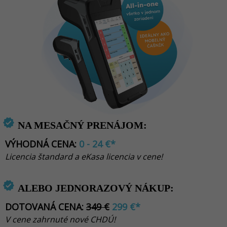
verified
NA MESAČNÝ PRENÁJOM:
VÝHODNÁ CENA:
0 - 24
€*
Licencia štandard a eKasa licencia v cene!
verified
ALEBO JEDNORAZOVÝ NÁKUP:
DOTOVANÁ CENA:
349 €
299
€*
V cene zahrnuté nové CHDÚ!