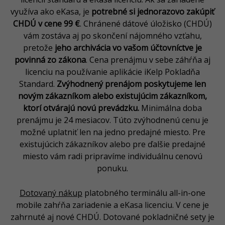
využíva ako eKasa, je
potrebné si jednorazovo zakúpiť
CHDÚ v cene 99 €
.
Chránené dátové úložisko (CHDÚ)
vám zostáva aj po skončení nájomného vzťahu,
pretože
jeho archivácia vo vašom účtovníctve je
povinná zo zákona
. Cena prenájmu v sebe záhŕňa aj
licenciu na používanie aplikácie iKelp Pokladňa
Standard.
Zvýhodnený prenájom poskytujeme len
novým zákazníkom alebo existujúcim zákazníkom,
ktorí otvárajú novú prevádzku.
Minimálna doba
prenájmu je 24 mesiacov. Túto zvýhodnenú cenu je
možné uplatniť len na jedno predajné miesto. Pre
existujúcich zákazníkov alebo pre ďalšie predajné
miesto vám radi pripravíme individuálnu cenovú
ponuku.
Dotovaný nákup
platobného terminálu all-in-one
mobile zahŕňa zariadenie a eKasa licenciu. V cene je
zahrnuté aj nové CHDÚ. Dotované pokladničné sety je