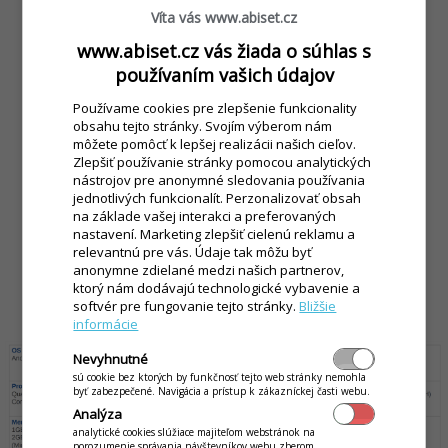
Víta vás www.abiset.cz
www.abiset.cz vás žiada o súhlas s
používaním vašich údajov
Používame cookies pre zlepšenie funkcionality
obsahu tejto stránky. Svojím výberom nám
môžete pomôcť k lepšej realizácii našich cieľov.
Zlepšiť používanie stránky pomocou analytických
nástrojov pre anonymné sledovania používania
jednotlivých funkcionalít. Perzonalizovať obsah
na základe vašej interakci a preferovaných
nastavení. Marketing zlepšiť cielenú reklamu a
relevantnú pre vás. Údaje tak môžu byť
anonymne zdielané medzi našich partnerov,
ktorý nám dodávajú technologické vybavenie a
softvér pre fungovanie tejto stránky.
Bližšie
Technické parametre
informácie
Nevyhnutné
sú cookie bez ktorých by funkčnosť tejto web stránky nemohla
byť zabezpečené. Navigácia a prístup k zákazníckej časti webu.
Analýza
analytické cookies slúžiace majiteľom webstránok na
porozumenie správania návštevníkov webu zberom