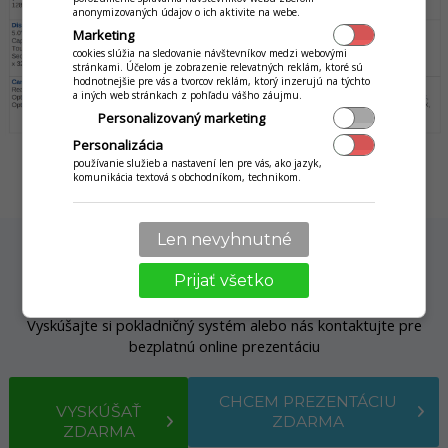
anonymizovaných údajov o ich aktivite na webe.
Marketing
cookies slúžia na sledovanie návštevníkov medzi webovými
stránkami. Účelom je zobrazenie relevatných reklám, ktoré sú
hodnotnejšie pre vás a tvorcov reklám, ktorý inzerujú na týchto
a iných web stránkach z pohľadu vášho záujmu.
Personalizovaný marketing
Personalizácia
používanie služieb a nastavení len pre vás, ako jazyk,
komunikácia textová s obchodníkom, technikom.
Len nevyhnutné
Vyskúšajte si aplikáciu
Prijať všetko
Vyskúšajte si pokladničný systém alebo nás kontaktujte pre
bezplatnú online prezentáciu
CHCEM PREZENTÁCIU
VYSKÚŠAŤ
ZDARMA
ZDARMA