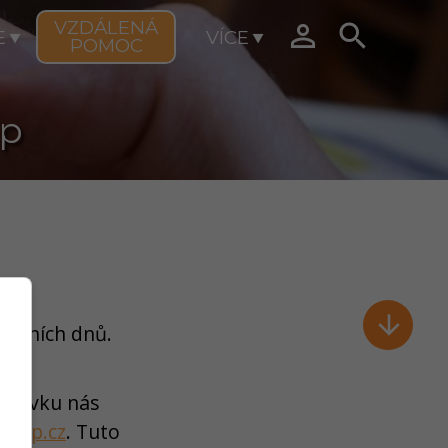
VZDÁLENÁ


E
VÍCE
POMOC
lp

covních dnů
.
žadavku nás
ikelp.cz
. Tuto