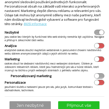
anonymní sledování používání jednotlivých funkcionalit.
možnost můžete využít i mimo pra
Perzonalizovat obsah na základě vaší interakci a preferovaných
nastavení. Marketing zlepšit cílenou reklamu a relevantní pro vás.
Údaje tak mohou být anonymně sdíleny mezi naše partnery, kteří
Nebo kontaktujte svého doda
nám dodávají technologické vybavení a software pro fungování
této stránky.
Bližší informace
Nezbytné
jsou cookie bez kterých by funkčnost této web stránky nemohla být zajištěna. Navigace
a přístup k zákaznické části webu.
Analýza
Seznam partnerů / dodávateLů
analytické cookies sloužící majitelům webstránek k porozumění chování návštěvníků
webu sběrem anonymizovaných údajů o jejich aktivitě na webu.
Marketing
cookies slouží ke sledování návštěvníků mezi webovými stránkami. Účelem je
Výběrem podle produktu přejde 
zobrazení relevatních reklam, které jsou hodnotnější pro vás a tvůrce reklam, kteří
inzerují na těchto a jiných webových stránkách z pohledu vašeho zájmu.
Personalizovaný marketing
iKelp Pokladna
Seznam CZ Partnerů
Personalizace
iKelp POS Mobile
Seznam CZ Partnerů
používání služeb a nastavení pouze pro vás, jako jazyk, komunikace textová s
obchodníkem, technikem.
Jen nezbytné
Přijmout vše