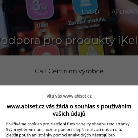
ÚVOD
APLIKAC
odpora pro produkty iKe
Call Centrum výrobce
Tel: +420 245 501 269
Vítá vás www.abiset.cz
8:00-12:00 a 13:00-16:00
během pra
www.abiset.cz vás žádá o souhlas s používáním
vašich údajů
Pro urychlení vyřešení Vašeho po
Používáme cookies pro zlepšení funkcionality obsahu této stránky.
Svým výběrem nám můžete pomoci k lepší realizaci našich cílů.
kontaktujte emailem na
podpora(at)
Zlepšit používání stránky pomocí analytických nástrojů pro