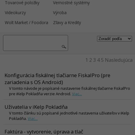
Tovarové položky
Vernostné systémy
Videokurzy
Výroba
Wolt Market / Foodora
Zľavy a Kredity
1
2
3
4
5
Nasledujúca
Konfigurácia fiskálnej tlačiarne FiskalPro (pre
zariadenia s OS Android)
V tomto návode je popísané nastavenie fiskálnej tlačiarne FiskalPro
pre iKelp Pokladňa verzie Android.
Viac...
Užívatelia v iKelp Pokladňa
V tomto článku sú popísané jednotlivé nastavenia užívateľov v iKelp
Pokladňa.
Viac...
Faktúra - vytvorenie, úprava a tlač