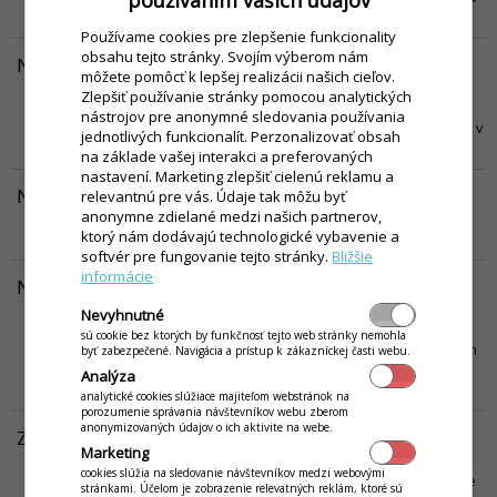
kategóriach predaja.
Viac...
Používame cookies pre zlepšenie funkcionality
obsahu tejto stránky. Svojím výberom nám
Nákup tovaru, skladový príjem - import príjemky
môžete pomôcť k lepšej realizácii našich cieľov.
V tomto návode sa dozviete informácie, ako je možné importovať
Zlepšiť používanie stránky pomocou analytických
skladovú príjemku na základe podkladov od dodávateľa, ako aj
nástrojov pre anonymné sledovania používania
postup ako správne tieto karty previzať s položkami, ktoré máte už v
jednotlivých funkcionalít. Perzonalizovať obsah
systéme vytvorené.
Viac...
na základe vašej interakci a preferovaných
nastavení. Marketing zlepšiť cielenú reklamu a
Nákup tovaru, skladový príjem
relevantnú pre vás. Údaje tak môžu byť
anonymne zdielané medzi našich partnerov,
Návod pre zaevidovanie skladového príjmu v aplikácii iKelp
ktorý nám dodávajú technologické vybavenie a
Pokladňa.
Viac...
softvér pre fungovanie tejto stránky.
Bližšie
informácie
Nastavenie dizajnu predaja na zariadení
V tomto návode nájdete súhrn základných nastavení grafického
Nevyhnutné
rozhrania predaja na zariadení. Nastavenie dizajnu sa nastavuje
sú cookie bez ktorých by funkčnosť tejto web stránky nemohla
nezávisle na každom zariadení, či už sa jedná o zariadenie s väčším
byť zabezpečené. Navigácia a prístup k zákazníckej časti webu.
monitorom na účtovanie za barom, alebo o prenosné zariadenie,
Analýza
tzv. mobilného čašníka.
Viac...
analytické cookies slúžiace majiteľom webstránok na
porozumenie správania návštevníkov webu zberom
anonymizovaných údajov o ich aktivite na webe.
Zmena platidla na doklade
Marketing
V tomto návode sa dozviete, ako v aplikácii vykonať zmenu platidla
cookies slúžia na sledovanie návštevníkov medzi webovými
na doklade. Ak zákazník napr. chce platiť hotovosťou, ale pri platbe
stránkami. Účelom je zobrazenie relevatných reklám, ktoré sú