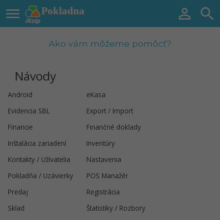

Pokladna


Ako vám môžeme pomôcť?
Návody
Android
eKasa
Evidencia SBL
Export / Import
Financie
Finančné doklady
Inštalácia zariadení
Inventúry
Kontakty / Užívatelia
Nastavenia
Pokladňa / Uzávierky
POS Manažér
Predaj
Registrácia
Sklad
Štatistiky / Rozbory