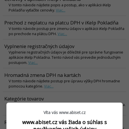
V tomto návode nájdete popis a postup, ako v aplikácii iKelp
Pokladňa vytlačíte cenovky.
Viac...
Prechod z neplatcu na platcu DPH v iKelp Pokladňa
V tomto návode postup pre zmenu údajov v aplikácii iKelp Pokladňa
po prechode na plátcu DPH.
Viac...
Vyplnenie registračných údajov
Vyplnenie registračných údajov je dôležité pre správne fungovanie
aplikácie iKelp Pokladna. Tento návod vás prevedie jednoduchým
postupom.
Viac...
Hromadná zmena DPH na kartách
V tomto návode nájdete postup pre úpravu výšky DPH hromadne
pomocou kategórie.
Viac...
Kategórie tovarov
Postup vytváranie nových kategórií tovarov v aplikácii iKelp Pokladňa.
Viac...
Víta vás www.abiset.cz
www.abiset.cz vás žiada o súhlas s
Radenie položiek v predaji
používaním vašich údajov
V tomto návode je popísaný postup pre nastavenie radenia kariet v