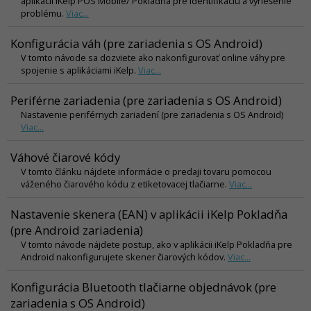
aplikácii iKelp POS Mobile/ Pokladňa pre identifikáciu a vyriešenie
problému.
Viac...
Konfigurácia váh (pre zariadenia s OS Android)
V tomto návode sa dozviete ako nakonfigurovať online váhy pre
spojenie s aplikáciami iKelp.
Viac...
Periférne zariadenia (pre zariadenia s OS Android)
Nastavenie periférnych zariadení (pre zariadenia s OS Android)
Viac...
Váhové čiarové kódy
V tomto článku nájdete informácie o predaji tovaru pomocou
váženého čiarového kódu z etiketovacej tlačiarne.
Viac...
Nastavenie skenera (EAN) v aplikácii iKelp Pokladňa
(pre Android zariadenia)
V tomto návode nájdete postup, ako v aplikácii iKelp Pokladňa pre
Android nakonfigurujete skener čiarových kódov.
Viac...
Konfigurácia Bluetooth tlačiarne objednávok (pre
zariadenia s OS Android)