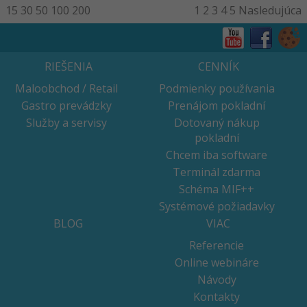
15
30
50
100
200
1
2
3
4
5
Nasledujúca
RIEŠENIA
CENNÍK
Maloobchod / Retail
Podmienky používania
Gastro prevádzky
Prenájom pokladní
Služby a servisy
Dotovaný nákup
pokladní
Chcem iba software
Terminál zdarma
Schéma MIF++
Systémové požiadavky
BLOG
VIAC
Referencie
Online webináre
Návody
Kontakty