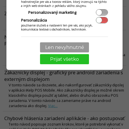
zistí, že nemá dostatočný obnos.
Viac...
hodnotnejšie pre vás a tvorcov reklám, ktorý inzerujú na týchto
a iných web stránkach z pohľadu vášho záujmu.
Personalizovaný marketing
Zariadenia v iKelp Pokladňa
V tomto návode sa nachádza popísaný formulár zariadení, ktoré je
Personalizácia
možné nakonfigurovať v aplikácii iKelp Pokladňa.
Viac...
používanie služieb a nastavení len pre vás, ako jazyk,
komunikácia textová s obchodníkom, technikom.
Nastavenia výstupov zariadení v aplikácii iKelp
Pokladňa
Len nevyhnutné
V tomto návodu sú popísané výstupy aplikácie iKelp Pokladňa a ich
jednotlivé nastavenia. Výstupy je možné edivať pre výstupy, ktoré sa
Prijať všetko
tlačia pri predaji.
Viac...
Zákaznícky displej - grafický pre android zariadenia s
externým displejom
V tomto návode sa dozviete, ako nakonfigurovať zákaznícky dipslej
v aplikácii iKelp POS Mobile. Ako zákaznícky displej je možné okrem
klasického displeja použiť aj tablet, alebo druhú obrazovku POS
zariadenia. V tomto návode sa zameriame práve na android
zariadenia ako displej.
Viac...
Chybové hlásenia zariadení aplikácie - ako postupovať
Tento návod popisuje zoznam krokov, ktoré je potrebné vykonať v