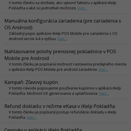
V tomto článku sa dočítate, ako vytvoriť faktúru v aplikácii iKelp
Pokladňa a aké sú jednotlivé možnosti.
Viac...
Manuálna konfigurácia zariadenia (pre zariadenia s
OS Android)
Základný popis aplikácie iKelp POS Mobile pre zariadenia s OS
Android verzie 4.4 a vyššou.
Viac...
Nahlasovanie polohy prenosnej pokladnice v POS
Mobile pre Android
V tomto článku je popísaná možnosť nastavenia predajného miesta
v aplikácii iKelp POS Mobile pre android zariadenia.
Viac...
Kampaň: Zľavový kupón
V tomto návode popisujeme používanie kupónov v aplikácii iKelp
Pokladňa. Možnosť ich generovania a uplatňovania.
Viac...
Refund dokladu v režime eKasa v iKelp Pokladňa
V tomto článku je popísaný postup refundácie dokladu v iKelp
Pokladňa.
Viac...
Cenovky v aplikácii iKelp Pokladňa