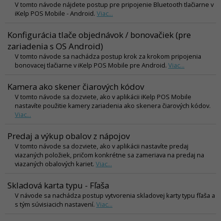
V tomto návode nájdete postup pre pripojenie Bluetooth tlačiarne v
iKelp POS Mobile - Android.
Viac...
Konfigurácia tlače objednávok / bonovačiek (pre
zariadenia s OS Android)
V tomto návode sa nachádza postup krok za krokom pripojenia
bonovacej tlačiarne v iKelp POS Mobile pre Android.
Viac...
Kamera ako skener čiarových kódov
V tomto návode sa dozviete, ako v aplikácii iKelp POS Mobile
nastavíte použitie kamery zariadenia ako skenera čiarových kódov.
Viac...
Predaj a výkup obalov z nápojov
V tomto návode sa dozviete, ako v aplikácii nastavíte predaj
viazaných položiek, pričom konkrétne sa zameriava na predaj na
viazaných obalových kariet.
Viac...
Skladová karta typu - Fľaša
V návode sa nachádza postup vytvorenia skladovej karty typu fľaša a
s tým súvisiacich nastavení.
Viac...