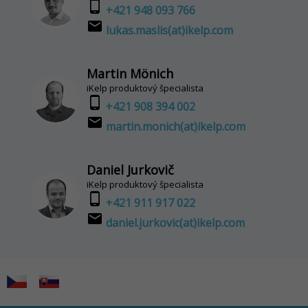
phone_android
+421 948 093 766
email
lukas.maslis(at)ikelp.com
Martin Mönich
iKelp produktový špecialista
phone_android
+421 908 394 002
email
martin.monich(at)ikelp.com
Daniel Jurkovič
iKelp produktový špecialista
phone_android
+421 911 917 022
email
daniel.jurkovic(at)ikelp.com