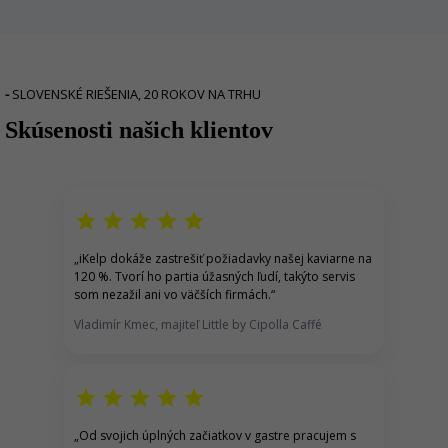
-
SLOVENSKÉ RIEŠENIA, 20 ROKOV NA TRHU
Skúsenosti našich klientov
r
star
star
star
star
star
„
iKelp dokáže zastrešiť p
ožiadavky našej kaviarne na
120 %.
Tvorí ho partia úžasných ľudí, takýto servis
som nezažil ani vo väčších firmách.
“
Vladimír Kmec, majiteľ Little by Cipolla Caffé
star
star
star
star
star
„
Od svojich úplných začiatkov v gastre pracujem s