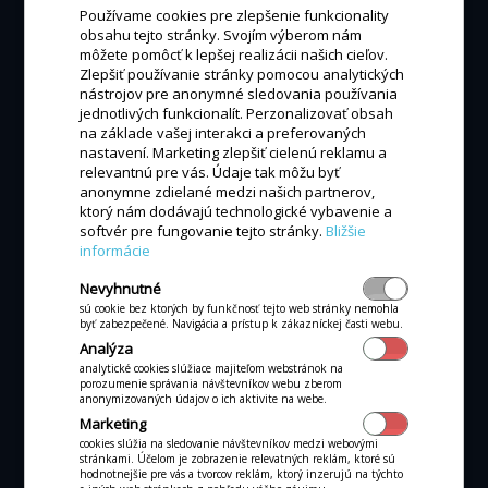
Používame cookies pre zlepšenie funkcionality
obsahu tejto stránky. Svojím výberom nám
MÁM ZÁUJEM
môžete pomôcť k lepšej realizácii našich cieľov.
Zlepšiť používanie stránky pomocou analytických
nástrojov pre anonymné sledovania používania
jednotlivých funkcionalít. Perzonalizovať obsah
na základe vašej interakci a preferovaných
nastavení. Marketing zlepšiť cielenú reklamu a
relevantnú pre vás. Údaje tak môžu byť
ALL-IN-ONE POKLADŇA
anonymne zdielané medzi našich partnerov,
All-in-one P3MIX
ktorý nám dodávajú technologické vybavenie a
softvér pre fungovanie tejto stránky.
Bližšie
informácie
Nevyhnutné
sú cookie bez ktorých by funkčnosť tejto web stránky nemohla
byť zabezpečené. Navigácia a prístup k zákazníckej časti webu.
Analýza
analytické cookies slúžiace majiteľom webstránok na
porozumenie správania návštevníkov webu zberom
anonymizovaných údajov o ich aktivite na webe.
Marketing
cookies slúžia na sledovanie návštevníkov medzi webovými
stránkami. Účelom je zobrazenie relevatných reklám, ktoré sú
hodnotnejšie pre vás a tvorcov reklám, ktorý inzerujú na týchto