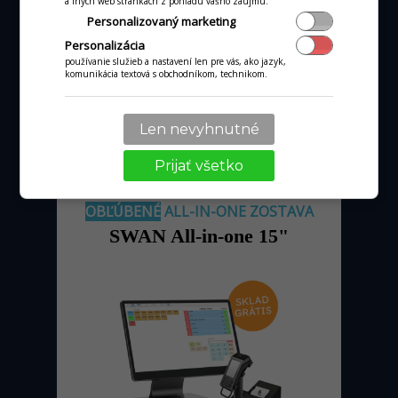
od 36 €
a iných web stránkach z pohľadu vášho záujmu.
mesačne
Personalizovaný marketing
pri obrate kartou nad tisíc €
Personalizácia
používanie služieb a nastavení len pre vás, ako jazyk,
komunikácia textová s obchodníkom, technikom.
MÁM ZÁUJEM
Len nevyhnutné
Prijať všetko
OBĽÚBENÉ
ALL-IN-ONE ZOSTAVA
SWAN All-in-one 15"