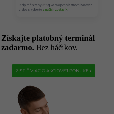
iKelp môžete využiť aj vo svojom vlastnom hardvéri
alebo si vyberte
z našich zostáv >
.
Získajte platobný terminál
zadarmo.
Bez háčikov.
ZISTIŤ VIAC O AKCIOVEJ PONUKE