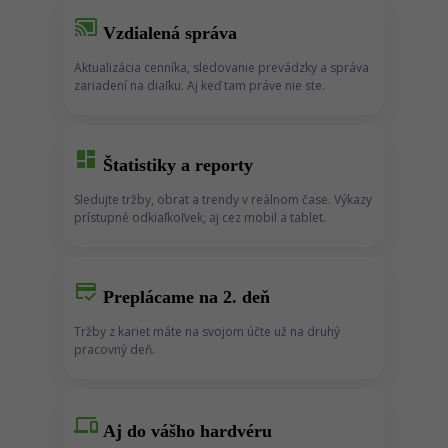
cast_connected
Vzdialená správa
Aktualizácia cenníka, sledovanie prevádzky a správa
zariadení na diaľku. Aj keď tam práve nie ste.
dashboard
Štatistiky a reporty
Sledujte tržby, obrat a trendy v reálnom čase. Výkazy
prístupné odkiaľkoľvek, aj cez mobil a tablet.
credit_score
Preplácame na 2. deň
Tržby z kariet máte na svojom účte už na druhý
pracovný deň.
devices
Aj do vášho hardvéru