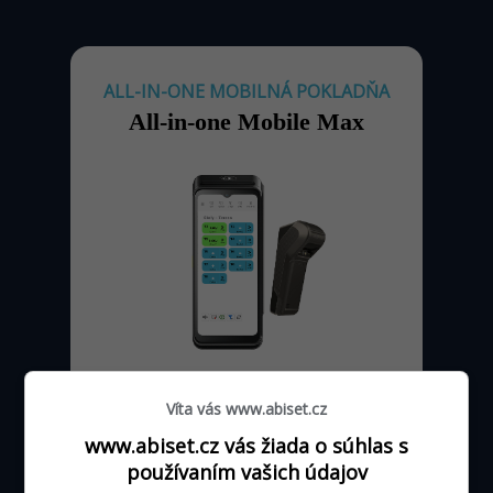
ALL-IN-ONE MOBILNÁ POKLADŇA
All-in-one Mobile Max
od 0 - 24 €
Víta vás www.abiset.cz
mesačne
www.abiset.cz vás žiada o súhlas s
podľa výšky obratu kartou
používaním vašich údajov