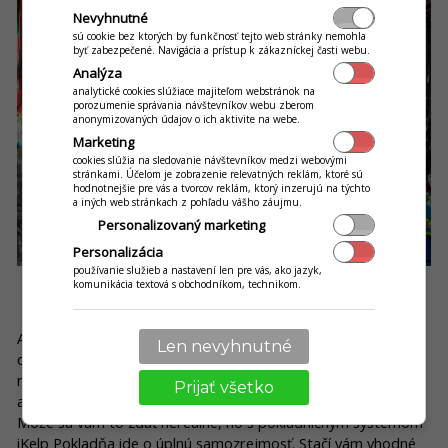
Nevyhnutné
sú cookie bez ktorých by funkčnosť tejto web stránky nemohla
byť zabezpečené. Navigácia a prístup k zákazníckej časti webu.
Analýza
analytické cookies slúžiace majiteľom webstránok na
porozumenie správania návštevníkov webu zberom
anonymizovaných údajov o ich aktivite na webe.
Marketing
cookies slúžia na sledovanie návštevníkov medzi webovými
stránkami. Účelom je zobrazenie relevatných reklám, ktoré sú
hodnotnejšie pre vás a tvorcov reklám, ktorý inzerujú na týchto
a iných web stránkach z pohľadu vášho záujmu.
Personalizovaný marketing
Personalizácia
používanie služieb a nastavení len pre vás, ako jazyk,
komunikácia textová s obchodníkom, technikom.
3. Vzdialený prístup na podnikanie pod kontrolou
Ako sa hovorí, dôveruj, ale preveruj. Môžete mať akokoľvek
Len nevyhnutné
dobrý a spoľahlivý personál, no svoje podnikanie by ste mali
mať neustále pod kontrolou. Ideálne bez ohľadu na to, kde sa
Prijať všetko
aktuálne nachádzate, teda pokojne aj
v pohodlí obývačky
.
Môže sa vám to zdať nereálne, no s pokladničným systémom
iKelp Pokladňa ide o úplnú samozrejmosť. Stačí vám vhodné