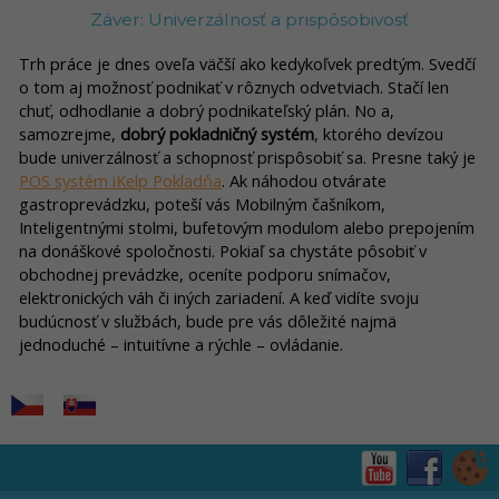
Záver: Univerzálnosť a prispôsobivosť
Trh práce je dnes oveľa väčší ako kedykoľvek predtým. Svedčí
o tom aj možnosť podnikať v rôznych odvetviach. Stačí len
chuť, odhodlanie a dobrý podnikateľský plán. No a,
samozrejme,
dobrý pokladničný systém
, ktorého devízou
bude univerzálnosť a schopnosť prispôsobiť sa. Presne taký je
POS systém iKelp Pokladňa
. Ak náhodou otvárate
gastroprevádzku, poteší vás Mobilným čašníkom,
Inteligentnými stolmi, bufetovým modulom alebo prepojením
na donáškové spoločnosti. Pokiaľ sa chystáte pôsobiť v
obchodnej prevádzke, oceníte podporu snímačov,
elektronických váh či iných zariadení. A keď vidíte svoju
budúcnosť v službách, bude pre vás dôležité najmä
jednoduché – intuitívne a rýchle – ovládanie.