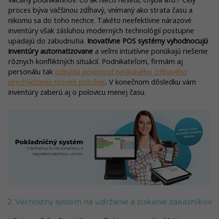
proces býva väčšinou zdĺhavý, vnímaný ako strata času a
nikomu sa do toho nechce. Takéto neefektívne nárazové
inventúry však zásluhou moderných technológií postupne
upadajú do zabudnutia.
Inovatívne POS systémy vyhodnocujú
inventúry automatizovane
a veľmi intuitívne ponúkajú riešenie
rôznych konfliktných situácií. Podnikateľom, firmám aj
personálu tak
odpadá povinnosť nelákavého zdĺhavého
prechádzania stoviek položiek
. V konečnom dôsledku vám
inventúry zaberú aj o polovicu menej času.
2. Vernostný systém na udržanie a získanie zákazníkov