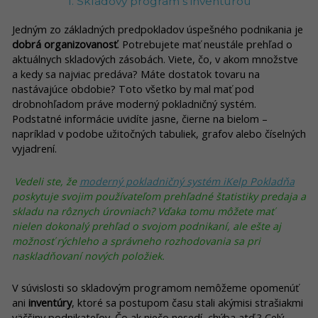
1. Skladový program s inventúrou
Jedným zo základných predpokladov úspešného podnikania je
dobrá organizovanosť
. Potrebujete mať neustále prehľad o
aktuálnych skladových zásobách. Viete, čo, v akom množstve
a kedy sa najviac predáva? Máte dostatok tovaru na
nastávajúce obdobie? Toto všetko by mal mať pod
drobnohľadom práve moderný pokladničný systém.
Podstatné informácie uvidíte jasne, čierne na bielom –
napríklad v podobe užitočných tabuliek, grafov alebo číselných
vyjadrení.
Vedeli ste, že
moderný pokladničný systém iKelp Pokladňa
poskytuje svojim používateľom prehľadné štatistiky predaja a
skladu na rôznych úrovniach? Vďaka tomu môžete mať
nielen dokonalý prehľad o svojom podnikaní, ale ešte aj
možnosť rýchleho a správneho rozhodovania sa pri
naskladňovaní nových položiek.
V súvislosti so skladovým programom nemôžeme opomenúť
ani
inventúry
, ktoré sa postupom času stali akýmisi strašiakmi
väčšiny podnikateľov. Čo ak niečo nesedí, chýba atď.? Celý