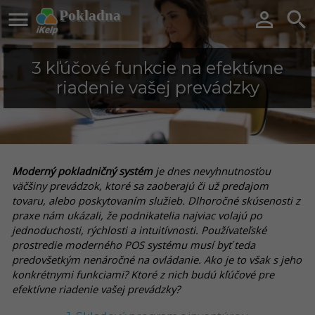

Pokladna


3 kľúčové funkcie na efektívne
riadenie vašej prevádzky
Moderný pokladničný systém
je dnes nevyhnutnosťou
väčšiny prevádzok, ktoré sa zaoberajú či už predajom
tovaru, alebo poskytovaním služieb. Dlhoročné skúsenosti z
praxe nám ukázali, že podnikatelia najviac volajú po
jednoduchosti, rýchlosti a intuitívnosti. Používateľské
prostredie moderného POS systému musí byť teda
predovšetkým nenáročné na ovládanie. Ako je to však s jeho
konkrétnymi funkciami? Ktoré z nich budú kľúčové pre
efektívne riadenie vašej prevádzky?