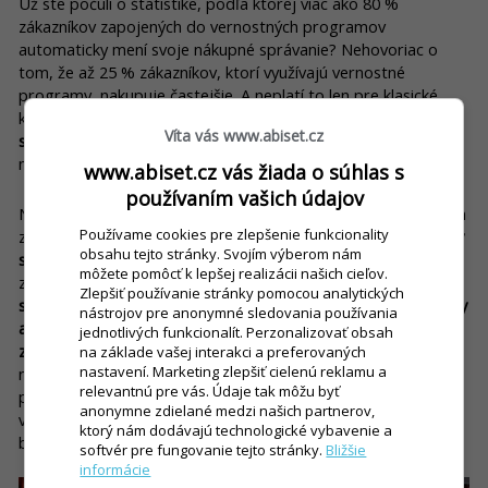
Už ste počuli o štatistike, podľa ktorej viac ako 80 %
zákazníkov zapojených do vernostných programov
automaticky mení svoje nákupné správanie? Nehovoriac o
tom, že až 25 % zákazníkov, ktorí využívajú vernostné
programy, nakupuje častejšie. A neplatí to len pre klasické
kartičky. Vernostné systémy môžu mať v súčasnosti omnoho
Víta vás www.abiset.cz
sofistikovanejšie podoby
ako plastové karty, ktoré zaberajú
miesto v peňaženke.
www.abiset.cz vás žiada o súhlas s
používaním vašich údajov
Napríklad s POS systémom iKelp Pokladňa môžete dať svojim
Používame cookies pre zlepšenie funkcionality
zákazníkom možnosť
vytvoriť si individuálne zákaznícke profily
obsahu tejto stránky. Svojím výberom nám
s virtuálnou peňaženkou
, v rámci ktorých budú zbierať body
môžete pomôcť k lepšej realizácii našich cieľov.
za nákupy. Okrem toho môžete efektívne – automaticky –
Zlepšiť používanie stránky pomocou analytických
sledovať obraty, odmeňovať zákazníkov za opakované nákupy
nástrojov pre anonymné sledovania používania
alebo pripravovať individuálne akcie pre konkrétnych
jednotlivých funkcionalít. Perzonalizovať obsah
zákazníkov
. A ako bonus dokážete veľmi jednoducho nastaviť
na základe vašej interakci a preferovaných
nastavení. Marketing zlepšiť cielenú reklamu a
napríklad rozposielanie zľavových kupónov k narodeninám či
relevantnú pre vás. Údaje tak môžu byť
pri iných príležitostiach, vďaka čomu dáte zákazníkovi pocit
anonymne zdielané medzi našich partnerov,
výnimočnosti. Udržať si stálych zákazníkov a získať nových
ktorý nám dodávajú technologické vybavenie a
bude pre vás s moderným pokladničným systémom hračka.
softvér pre fungovanie tejto stránky.
Bližšie
informácie