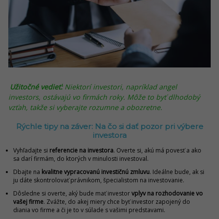
Užitočné vedieť:
Niektorí investori, napríklad angel
investors, ostávajú vo firmách roky. Môže to byť dlhodobý
vzťah, takže si vyberajte rozumne a obozretne.
Rýchle tipy na záver: Na čo si dať pozor pri výbere
investora
Vyhľadajte si
referencie na investora
. Overte si, akú má povesť a ako
sa darí firmám, do ktorých v minulosti investoval.
Dbajte na
kvalitne vypracovanú investičnú zmluvu
. Ideálne bude, ak si
ju dáte skontrolovať právnikom, špecialistom na investovanie.
Dôsledne si overte, aký bude mať investor
vplyv na rozhodovanie vo
vašej firme
. Zvážte, do akej miery chce byť investor zapojený do
diania vo firme a či je to v súlade s vašimi predstavami.