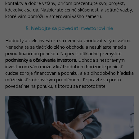
kontakty a dobré vzťahy, pričom prezentujte svoj projekt,
kdekoľvek sa dá. Nazbierate cenné skúsenosti a spätné väzby,
ktoré vám pomôžu v smerovaní vášho zámeru.
5. Nebojte sa povedať investorovi nie
Hodnoty a ciele investora sa nemusia zhodovať s tými vašimi.
Nenechajte sa tlačiť do zlého obchodu a nesúhlaste hneď s
prvou finančnou ponukou. Najprv si dôkladne premyslite
podmienky a očakávania investora
. Dohoda s nesprávnym
investorom vám môže v krátkodobom horizonte priniesť
cudzie zdroje financovania podniku, ale z dlhodobého hľadiska
môže viesť k obrovským problémom. Pripravte sa preto
povedať nie na ponuku, s ktorou sa nestotožníte.