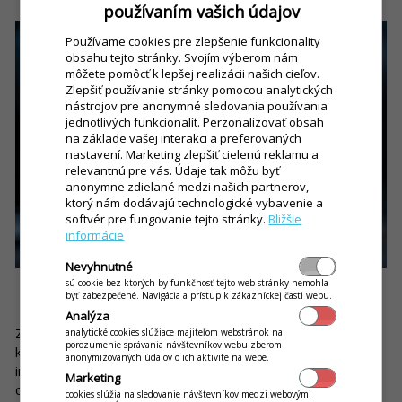
používaním vašich údajov
Používame cookies pre zlepšenie funkcionality
obsahu tejto stránky. Svojím výberom nám
môžete pomôcť k lepšej realizácii našich cieľov.
Zlepšiť používanie stránky pomocou analytických
nástrojov pre anonymné sledovania používania
jednotlivých funkcionalít. Perzonalizovať obsah
na základe vašej interakci a preferovaných
nastavení. Marketing zlepšiť cielenú reklamu a
relevantnú pre vás. Údaje tak môžu byť
anonymne zdielané medzi našich partnerov,
ktorý nám dodávajú technologické vybavenie a
softvér pre fungovanie tejto stránky.
Bližšie
informácie
Nevyhnutné
sú cookie bez ktorých by funkčnosť tejto web stránky nemohla
byť zabezpečené. Navigácia a prístup k zákazníckej časti webu.
3. Venujte čas dôkladnej príprave firmy
Analýza
Základom na získanie cudzích zdrojov financovania podniku je
analytické cookies slúžiace majiteľom webstránok na
porozumenie správania návštevníkov webu zberom
kvalitne vypracovaný
podnikateľský plán
. Nikto nechce
anonymizovaných údajov o ich aktivite na webe.
investovať do podnikania, ktoré nemá jasnú víziu, stratégiu a
Marketing
ciele vrátane tých finančných.
cookies slúžia na sledovanie návštevníkov medzi webovými