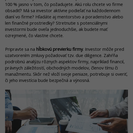
100 % jasno v tom, čo požadujete. Akú rolu chcete vo firme
obsadiť? Má sa investor aktívne podieľať na každodennom
dianí vo firme? Hľadáte aj mentorstvo a poradenstvo alebo
len finančné prostriedky? Stretnutie s potenciálnymi
investormi bude oveľa jednoduchšie, ak budete mať
ozrejmené, čo vlastne chcete.
Pripravte sa na
hĺbkovú previerku firmy
. Investor môže pred
uzatvorením zmluvy požadovať tzv. due diligence. Zahŕňa
podrobnú analýzu rôznych aspektov firmy, napríklad financií,
právnych záležitostí, obchodných modelov, členov tímu či
manažmentu. Skôr než vloží svoje peniaze, potrebuje si overiť,
či jeho investícia bude bezpečná a výnosná.