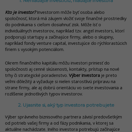
1. Nehľadajte investíciu, hľadajte investora
Kto je investor
?
Investorom môže byť osoba alebo
spoločnosť, ktorá má záujem vložiť svoje finančné prostriedky
do podnikania s cieľom dosiahnuť zisk. Môže ísť o
individuálnych investorov, napríklad tzv. angel investors, ktorí
podporujú startupy a začínajúce firmy, alebo o skupiny,
napríklad fondy venture capital, investujúce do rýchlorastúcich
firiem s vysokým potenciálom.
Okrem finančného kapitálu môžu investori priniesť do
spoločnosti aj cenné skúsenosti, kontakty, prístup na nové
trhy či strategické poradenstvo.
Výber investora
je preto
veľmi dôležitý a vyžaduje si nielen starostlivú prípravu na
strane firmy, ale aj dobrú orientáciu vo svete investovania a
rozlíšenie jednotlivých typov investorov.
2. Ujasnite si, aký typ investora potrebujete
Výber správneho biznisového partnera závisí predovšetkým
od potrieb vašej firmy a od fázy podnikania, v ktorej sa
aktuálne nachádzate. Iného investora potrebujú začínajúce