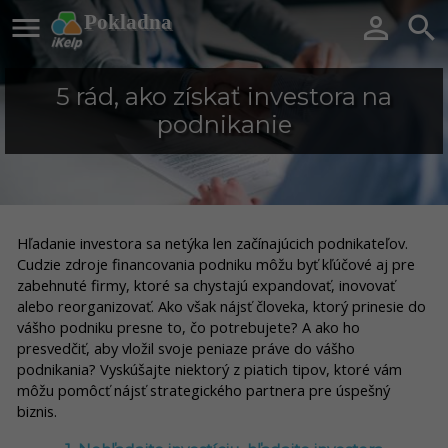

Pokladna


5 rád, ako získať investora na
podnikanie
Hľadanie investora sa netýka len začínajúcich podnikateľov.
Cudzie zdroje financovania podniku môžu byť kľúčové aj pre
zabehnuté firmy, ktoré sa chystajú expandovať, inovovať
alebo reorganizovať. Ako však nájsť človeka, ktorý prinesie do
vášho podniku presne to, čo potrebujete? A ako ho
presvedčiť, aby vložil svoje peniaze práve do vášho
podnikania? Vyskúšajte niektorý z piatich tipov, ktoré vám
môžu pomôcť nájsť strategického partnera pre úspešný
biznis.