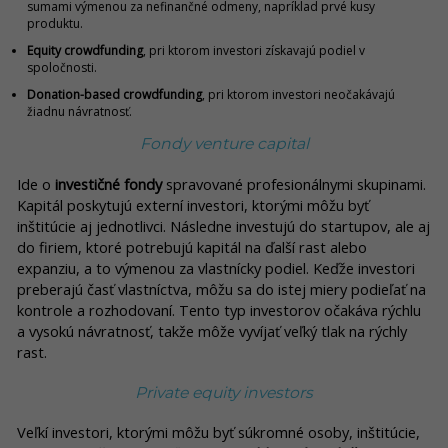
sumami výmenou za nefinančné odmeny, napríklad prvé kusy
produktu.
Equity crowdfunding
, pri ktorom investori získavajú podiel v
spoločnosti.
Donation-based crowdfunding
, pri ktorom investori neočakávajú
žiadnu návratnosť.
Fondy venture capital
Ide o
investičné fondy
spravované profesionálnymi skupinami.
Kapitál poskytujú externí investori, ktorými môžu byť
inštitúcie aj jednotlivci. Následne investujú do startupov, ale aj
do firiem, ktoré potrebujú kapitál na ďalší rast alebo
expanziu, a to výmenou za vlastnícky podiel. Keďže investori
preberajú časť vlastníctva, môžu sa do istej miery podieľať na
kontrole a rozhodovaní. Tento typ investorov očakáva rýchlu
a vysokú návratnosť, takže môže vyvíjať veľký tlak na rýchly
rast.
Private equity investors
Veľkí investori, ktorými môžu byť súkromné osoby, inštitúcie,