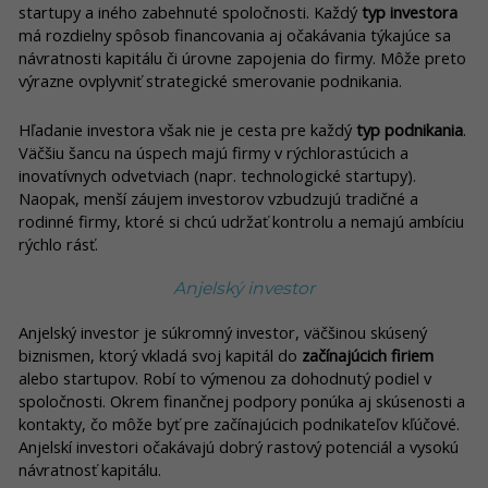
startupy a iného zabehnuté spoločnosti. Každý
typ investora
má rozdielny spôsob financovania aj očakávania týkajúce sa
návratnosti kapitálu či úrovne zapojenia do firmy. Môže preto
výrazne ovplyvniť strategické smerovanie podnikania.
Hľadanie investora však nie je cesta pre každý
typ podnikania
.
Väčšiu šancu na úspech majú firmy v rýchlorastúcich a
inovatívnych odvetviach (napr. technologické startupy).
Naopak, menší záujem investorov vzbudzujú tradičné a
rodinné firmy, ktoré si chcú udržať kontrolu a nemajú ambíciu
rýchlo rásť.
Anjelský investor
Anjelský investor je súkromný investor, väčšinou skúsený
biznismen, ktorý vkladá svoj kapitál do
začínajúcich firiem
alebo startupov. Robí to výmenou za dohodnutý podiel v
spoločnosti. Okrem finančnej podpory ponúka aj skúsenosti a
kontakty, čo môže byť pre začínajúcich podnikateľov kľúčové.
Anjelskí investori očakávajú dobrý rastový potenciál a vysokú
návratnosť kapitálu.