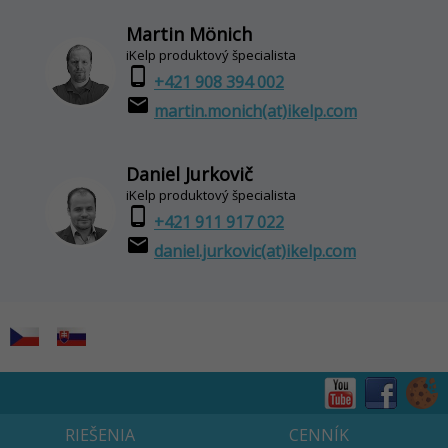
Martin Mönich
iKelp produktový špecialista
phone_android
+421 908 394 002
email
martin.monich(at)ikelp.com
Daniel Jurkovič
iKelp produktový špecialista
phone_android
+421 911 917 022
email
daniel.jurkovic(at)ikelp.com
RIEŠENIA
CENNÍK