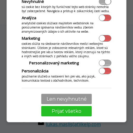
Nevyhnutné
sú cookie bez ktorých by funkčnosť tejto web stránky nemohla
byť zabezpečené. Navigácia a prístup k zákazníckej časti webu.
Analýza
analytické cookies slúžiace majiteľom webstránok na
porozumenie správania návštevníkov webu zberom
anonymizovaných údajov o ich aktivite na webe.
Marketing
cookies slúžia na sledovanie návštevníkov medzi webovými
stránkami. Účelom je zobrazenie relevatných reklám, ktoré sú
Neváhajte nás kontaktovať
hodnotnejšie pre vás a tvorcov reklám, ktorý inzerujú na týchto
a iných web stránkach z pohľadu vášho záujmu.
Náš tím pre vás vypracuje nezáväznú cenovú
Personalizovaný marketing
ponuku a zodpovie vaše otázky
Personalizácia
používanie služieb a nastavení len pre vás, ako jazyk,
komunikácia textová s obchodníkom, technikom.
Len nevyhnutné
Lukáš Masliš
iKelp produktový špecialista
Prijať všetko
phone_android
+421 948 093 766
email
lukas.maslis(at)ikelp.com