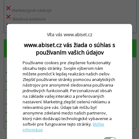
close
Marketingové nástroje
close
Skladová evidencia
close
Inventúry a rýchle inventúry
Víta vás www.abiset.cz
www.abiset.cz vás žiada o súhlas s
Profi
používaním vašich údajov
+ 12 € / mesačne
Používame cookies pre zlepšenie funkcionality
obsahu tejto stránky. Svojím výberom nám
check
môžete pomôcť k lepšej realizácii našich cieľov.
Plnohodnotná registračná pokladnica
Zlepšiť používanie stránky pomocou analytických
check
Vzdialený prístup a štatistiky
nástrojov pre anonymné sledovania používania
check
jednotlivých funkcionalít. Perzonalizovať obsah
Platobné služby
na základe vašej interakci a preferovaných
nastavení. Marketing zlepšiť cielenú reklamu a
check
Marketingové nástroje
relevantnú pre vás. Údaje tak môžu byť
check
anonymne zdielané medzi našich partnerov,
Skladová evidencia
ktorý nám dodávajú technologické vybavenie a
check
Inventúry a rýchle inventúry
softvér pre fungovanie tejto stránky.
Bližšie
informácie
ZOBRAZIŤ PODROBNÉ POROVNANIE EDÍCIÍ >