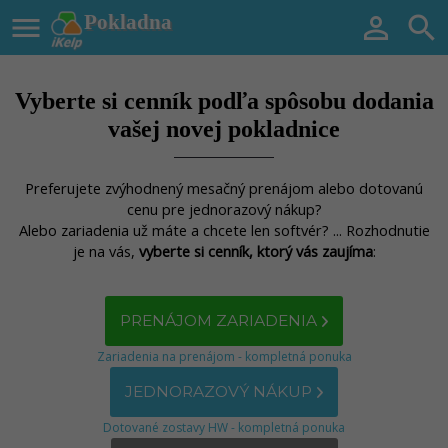

Pokladna


Vyberte si cenník podľa spôsobu dodania
vašej novej pokladnice
Preferujete zvýhodnený mesačný prenájom alebo dotovanú
cenu pre jednorazový nákup?
Alebo zariadenia už máte a chcete len softvér? ... Rozhodnutie
je na vás,
vyberte si cenník, ktorý vás zaujíma
:
PRENÁJOM ZARIADENIA
Zariadenia na prenájom - kompletná ponuka
JEDNORAZOVÝ NÁKUP
Dotované zostavy HW - kompletná ponuka