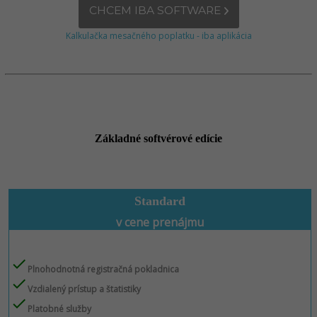
CHCEM IBA SOFTWARE
Kalkulačka mesačného poplatku - iba aplikácia
Základné softvérové edície
Standard
v cene prenájmu
check
Plnohodnotná registračná pokladnica
check
Vzdialený prístup a štatistiky
check
Platobné služby