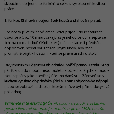
skloubíme do jednoho funkčního celku s vysokou efektivitou
práce.
1. funkce: Stahování objednávek hostů a stahování plateb
Pro hosty je velmi nepříjemné, když přijdou do restaurace,
usadí se a 5 až 10 minut čekají, až je někdo osloví a zeptá se
jich, na co mají chuť. Číšník, který má na starosti přebírání
objednávek, nesmí být zatížen jinými úkoly, aby mohl
promptně přijít k hostům, kteří se právě usadili u stolu.
Díky mobilnímu číšníkovi
objednávku vyřídí přímo u stolu
. Stačí
pár ťuknutí do mobilu nebo tabletu a objednaná jídla a nápoje
jsou zapsány jako otevřený účet na daný stůl.
Zároveň se v
kuchyni vytiskne objednávka jídel a u baru objednávka nápojů
(nebo se zobrazí na displeji, kterým může být přímo dotyková
pokladna).
Všimněte si té efektivity!
Číšník nikam nechodí, s ostatním
personálem nekomunikuje, nepotřebuje to. Může hostům
věnovat více osobního přístupu a vždy má čas, když ho