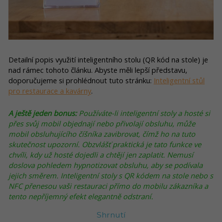
Detailní popis využití inteligentního stolu (QR kód na stole) je
nad rámec tohoto článku. Abyste měli lepší představu,
doporučujeme si prohlédnout tuto stránku:
Inteligentní stůl
pro restaurace a kavárny
.
A ještě jeden bonus:
Používáte-li inteligentní stoly a hosté si
přes svůj mobil objednají nebo přivolají obsluhu, může
mobil obsluhujícího číšníka zavibrovat, čímž ho na tuto
skutečnost upozorní. Obzvlášť praktická je tato funkce ve
chvíli, kdy už hosté dojedli a chtějí jen zaplatit. Nemusí
doslova pohledem hypnotizovat obsluhu, aby se podívala
jejich směrem. Inteligentní stoly s QR kódem na stole nebo s
NFC přenesou vaši restauraci přímo do mobilu zákazníka a
tento nepříjemný efekt elegantně odstraní.
Shrnutí