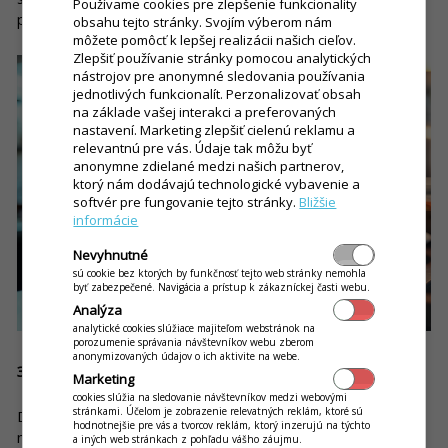
Používame cookies pre zlepšenie funkcionality
pokud používáte správné nástroje správným způsobem?
obsahu tejto stránky. Svojím výberom nám
môžete pomôcť k lepšej realizácii našich cieľov.
Zlepšiť používanie stránky pomocou analytických
nástrojov pre anonymné sledovania používania
jednotlivých funkcionalít. Perzonalizovať obsah
na základe vašej interakci a preferovaných
nastavení. Marketing zlepšiť cielenú reklamu a
relevantnú pre vás. Údaje tak môžu byť
anonymne zdielané medzi našich partnerov,
ktorý nám dodávajú technologické vybavenie a
softvér pre fungovanie tejto stránky.
Bližšie
informácie
Nevyhnutné
sú cookie bez ktorých by funkčnosť tejto web stránky nemohla
byť zabezpečené. Navigácia a prístup k zákazníckej časti webu.
Analýza
analytické cookies slúžiace majiteľom webstránok na
porozumenie správania návštevníkov webu zberom
anonymizovaných údajov o ich aktivite na webe.
3. funkce: Barman a příprava nápojů
Marketing
cookies slúžia na sledovanie návštevníkov medzi webovými
stránkami. Účelom je zobrazenie relevatných reklám, ktoré sú
Díky tisku objednávek přímo u baru nebo jejich zobrazování
hodnotnejšie pre vás a tvorcov reklám, ktorý inzerujú na týchto
na displeji dotykové pokladny se organizační složka úloh
a iných web stránkach z pohľadu vášho záujmu.