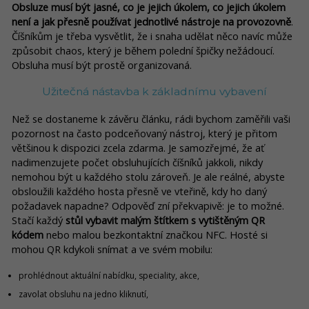
Obsluze musí být jasné, co je jejich úkolem, co jejich úkolem
není a jak přesně používat jednotlivé nástroje na provozovně
.
Číšníkům je třeba vysvětlit, že i snaha udělat něco navíc může
způsobit chaos, který je během polední špičky nežádoucí.
Obsluha musí být prostě organizovaná.
Užitečná nástavba k základnímu vybavení
Než se dostaneme k závěru článku, rádi bychom zaměřili vaši
pozornost na často podceňovaný nástroj, který je přitom
většinou k dispozici zcela zdarma. Je samozřejmé, že ať
nadimenzujete počet obsluhujících číšníků jakkoli, nikdy
nemohou být u každého stolu zároveň. Je ale reálné, abyste
obsloužili každého hosta přesně ve vteřině, kdy ho daný
požadavek napadne? Odpověď zní překvapivě: je to možné.
Stačí každý
stůl vybavit malým štítkem s vytištěným QR
kódem
nebo malou bezkontaktní značkou NFC. Hosté si
mohou QR kdykoli snímat a ve svém mobilu:
prohlédnout aktuální nabídku, speciality, akce,
zavolat obsluhu na jedno kliknutí,