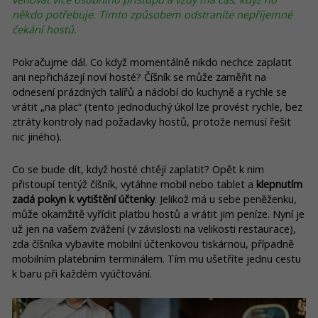
někdo potřebuje. Tímto způsobem odstraníte nepříjemné
čekání hostů.
Pokračujme dál. Co když momentálně nikdo nechce zaplatit
ani nepřicházejí noví hosté? Číšník se může zaměřit na
odnesení prázdných talířů a nádobí do kuchyně a rychle se
vrátit „na plac“ (tento jednoduchý úkol lze provést rychle, bez
ztráty kontroly nad požadavky hostů, protože nemusí řešit
nic jiného).
Co se bude dít, když hosté chtějí zaplatit? Opět k nim
přistoupí tentýž číšník, vytáhne mobil nebo tablet a
klepnutím
zadá pokyn k vytištění účtenky
. Jelikož má u sebe peněženku,
může okamžitě vyřídit platbu hostů a vrátit jim peníze. Nyní je
už jen na vašem zvážení (v závislosti na velikosti restaurace),
zda číšníka vybavíte mobilní účtenkovou tiskárnou, případně
mobilním platebním terminálem. Tím mu ušetříte jednu cestu
k baru při každém vyúčtování.