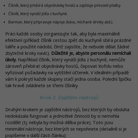
Číšník, který přebírá objednávky hostů a zajišťuje převzetí platby.
Číšník, který vynáší jídla z kuchyně.
Barman, který připravuje nápoje (kávu, míchané drinky atd.).
Práci každé osoby zorganizujte tak, aby byla maximálně
efektivní (příklad: číšník cestou zpět do kuchyně sbírá prázdné
talíře a použité nádobí, čímž zajistíte, že nebude dělat žádné
zbytečné kroky navíc).
Důležité je, abyste personálu nemíchali
úkoly.
Například číšník, který vynáší jídla z kuchyně, nemůže
zároveň přebírat objednávky hostů, čepovat Kofolu nebo
vyřizovat požadavky na vytištění účtenek. V ideálním případě
vám k pokrytí každé skupiny stačí jedna osoba. Polední špičku
tak hravě zvládnete se třemi číšníky.
Krok 2: Zajištění nástrojů
Druhým krokem je zajištění nástrojů, bez kterých by obsluha
nedokázala fungovat a jednotlivé činnosti by si nemohla
rozdělit (tj. nebyla by možná dělba práce). Toto jsou
minimální nástroje, bez kterých se nepohnete (detailně si je
popíšeme v další části článku):