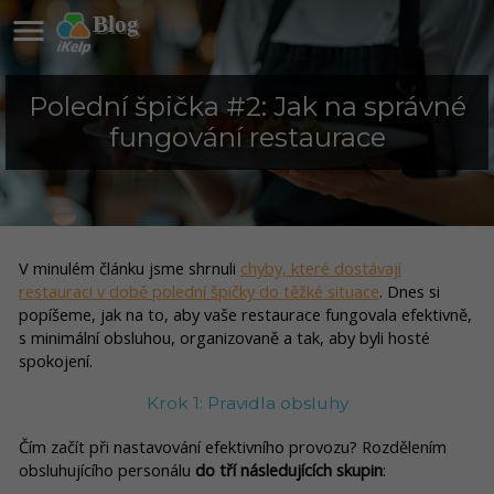

Blog
Polední špička #2: Jak na správné
fungování restaurace
V minulém článku jsme shrnuli
chyby, které dostávají
restauraci v době polední špičky do těžké situace
. Dnes si
popíšeme, jak na to, aby vaše restaurace fungovala efektivně,
s minimální obsluhou, organizovaně a tak, aby byli hosté
spokojení.
Krok 1: Pravidla obsluhy
Čím začít při nastavování efektivního provozu? Rozdělením
obsluhujícího personálu
do tří následujících skupin
: