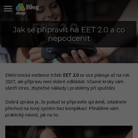

Blog
Jak se připravit na EET 2.0 a co
nepodcenit
Elektronická evidence tržeb
EET 2.0
se sice plánuje až na rok
2027, ale přípravu není dobré odkládat. Včasné kroky vám
ušetří stres, zbytečné náklady i problémy při spuštění.
Dobrá zpráva je, že pokud se připravíte správně, zvládnete
přechod na nový systém bez komplikací. Přinášíme vám
praktický návod, jak na to.