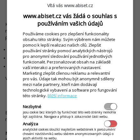
Vítá vás www.abiset.cz
5. Vyberte si spolehlivého dodavatele
www.abiset.cz vás žádá o souhlas s
používáním vašich údajů
Kvalitní pokladní systém dnes není jen o evidenci tržeb. Je to
nástroj, který vám pomůže zvládnout legislativu i každodenní
Používáme cookies pro zlepšení funkcionality
provoz. Správný dodavatel vám zajistí:
obsahu této stránky. Svým výběrem nám můžete
pomoci k lepší realizaci našich cílů. Zlepšit
průběžné aktualizace podle zákona
používání stránky pomocí analytických nástrojů
pro anonymní sledování používání jednotlivých
technickou podporu
funkcionalit. Perzonalizovat obsah na základě
jistotu správného fungování
vaší interakci a preferovaných nastavení.
Marketing zlepšit cílenou reklamu a relevantní
Vyhnete se tak riziku nefunkčního nebo nelegálního řešení.
pro vás. Údaje tak mohou být anonymně sdíleny
mezi naše partnery, kteří nám dodávají
technologické vybavení a software pro fungování
této stránky.
Bližší informace
6. Na co si dát pozor
Nezbytné
EET 2.0 přináší i nové kontrolní mechanismy, které byste
jsou cookie bez kterých by funkčnost této web stránky nemohla
být zajištěna. Navigace a přístup k zákaznické části webu.
neměli podcenit.
Analýza
analytické cookies sloužící majitelům webstránek k porozumění
Mystery shopping (kontrolní nákupy)
chování návštěvníků webu sběrem anonymizovaných údajů o
jejich aktivitě na webu.
Finanční a Celní správa budou provádět utajené kontroly