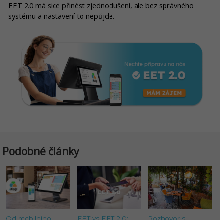
EET 2.0 má sice přinést zjednodušení, ale bez správného
systému a nastavení to nepůjde.
Podobné články
Od mobilního
EET vs EET 2.0:
Rozhovor s