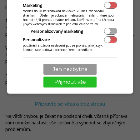
Marketing
přímo v provozech.
cookies slouží ke sledování návštěvníků mezi webovými
stránkami. Účelem je zobrazení relevatních reklam, které jsou
Transparentní data (DIS+)
hodnotnější pro vás a tvůrce reklam, kteří inzerují na těchto a
jiných webových stránkách z pohledu vašeho zájmu.
Podnikatel uvidí všechna odeslaná data přehledně ve svém
Personalizovaný marketing
profilu, což umožní lepší kontrolu, ale i dohled ze strany státu.
Personalizace
používání služeb a nastavení pouze pro vás, jako jazyk,
Vysoké pokuty
komunikace textová s obchodníkem, technikem.
Za neodesílání dat nebo úmyslné obcházení systému hrozí
pokuty až do
500 000 Kč
.
Jen nezbytné
Největším rizikem jsou neověřená nebo „fake“ řešení, která
pouze předstírají odesílání dat.
Přijmout vše
Připravte se včas a bez stresu
Největší chybou je čekat na poslední chvíli. Včasná příprava
vám umožní nastavit vše správně a vyhnout se zbytečným
problémům.