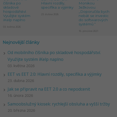
číšníka po
Hlavní rozdíly,
Monikou
skladové
specifika a výjimky
Ježkovou:
hospodářství.
„Doporučila bych
23. dubna 2026
Využijte systém
nebát se investic
iKelp naplno
do softwarových
systémů.“
03. května 2026
16. prosince 2021
Nejnovější články
Od mobilního číšníka po skladové hospodářství.
Využijte systém iKelp naplno
03. května 2026
EET vs EET 2.0: Hlavní rozdíly, specifika a výjimky
23. dubna 2026
Jak se připravit na EET 2.0 a co nepodcenit
16. února 2026
Samoobslužný kiosek: rychlejší obsluha a vyšší tržby
20. března 2026