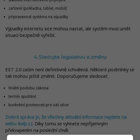
zařízení (pokladna, tablet, mobil)
připravenost systému na výpadky
Výpadky internetu sice mohou nastat, ale systém musí umět
situaci bezpečně vyřešit.
4. Sledujte legislativu a změny
EET 2.0 zatím není definitivně schválená. Některé podmínky se
tak mohou ještě změnit. Doporučujeme sledovat:
finální podobu zákona
termín spuštění
konkrétní povinnosti pro váš obor
Dobrá správa je, že všechny aktuální informace najdete na
webu ikelp.cz
. Díky tomu se vyhnete nepříjemným
překvapením na poslední chvíli.