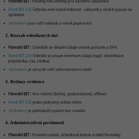
Původní EET :
Povinný tisk účtenky pro každého zákazníka
Nová EET 2.0:
Účtenku není nutné tisknout - zákazník ji obdrží pouze na
vyžádaní.
Výsledkem
jsou nižší náklady a méně papírování.
2. Rozsah odesílaných dat
Původní EET :
Odesílali se detailní údaje včetně položek a DPH.
Nová EET 2.0:
Odesílá se pouze minimum údajů (např. identifikace
poplatníka, čas, částka).
Výsledkem
je výrazně nižší administrativní zátěž.
3. Režimy evidence
Původní EET :
Více režimů (běžný, zjednodušený, offline).
Nová EET 2.0:
Jeden jednotný online režim.
Výsledkem
je jednodušší systém bez zmatků.
4. Administrativní povinnosti
Původní EET :
Povinné cedule, účtenková loterie a další formality.