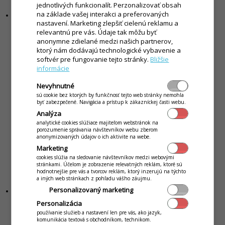
plošně, bez větší flexibility pro malé podnikatele.
jednotlivých funkcionalít. Perzonalizovať obsah
na základe vašej interakci a preferovaných
Nová EET 2.0:
Nový návrh přináší konkrétní úlevy a možnosti, jak si
nastavení. Marketing zlepšiť cielenú reklamu a
administrativu výrazně zjednodušit:
relevantnú pre vás. Údaje tak môžu byť
anonymne zdielané medzi našich partnerov,
Režim EET OFF (paušální režim):
- určen pro podnikatele s příjmy do 1 milionu Kč ročně
ktorý nám dodávajú technologické vybavenie a
- místo evidence tržeb se platí paušální daň ve výši 1 500 Kč měsíčně
softvér pre fungovanie tejto stránky.
Bližšie
(+ odvody)
informácie
- podnikatel se do režimu přihlašuje dobrovolně
- režim je závazný po celé zdaňovací období
Nevyhnutné
sú cookie bez ktorých by funkčnosť tejto web stránky nemohla
Příležitostné tržby:
byť zabezpečené. Navigácia a prístup k zákazníckej časti webu.
- podnikatelé s příležitostnými příjmy do 50 000 Kč ročně nebudou
Analýza
muset tržby evidovat
analytické cookies slúžiace majiteľom webstránok na
porozumenie správania návštevníkov webu zberom
Vybrané obory mimo evidenci:
anonymizovaných údajov o ich aktivite na webe.
- EET 2.0 se nebude vztahovat například na leteckou dopravu,
Marketing
bankovní nebo prodej prostřednictvím automatů
cookies slúžia na sledovanie návštevníkov medzi webovými
stránkami. Účelom je zobrazenie relevatných reklám, ktoré sú
Zjednodušený rozsah dat:
hodnotnejšie pre vás a tvorcov reklám, ktorý inzerujú na týchto
neodesílají se položky nákupu ani rozpis DPH
a iných web stránkach z pohľadu vášho záujmu.
Personalizovaný marketing
Výsledkem
je větší flexibilita pro malé podnikatele.
Personalizácia
používanie služieb a nastavení len pre vás, ako jazyk,
komunikácia textová s obchodníkom, technikom.