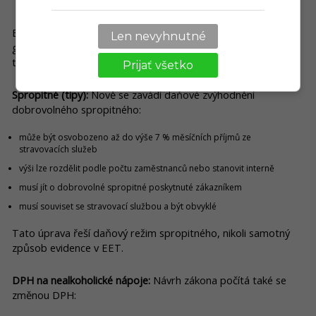
Specifika pro gastro podniky
EET 2.0 přináší i některé změny, které se přímo dotknou
Len nevyhnutné
gastro provozů. Nejde sice o technické nastavení evidence
tržeb, ale o
související daňové úpravy
.
Prijať všetko
Spropitné (tipy):
Nově se zavádí daňové zvýhodnění
dobrovolného spropitného:
může být osvobozeno až do výše 7 % měsíčních příjmů ze
stravovacích služeb
výši lze rozdělit podle počtu zaměstnanců nebo stanovit interně
musí jít o dobrovolné spropitné poskytnuté zákazníkem
musí souviset se stravovací službou a být obvyklé
Tato úprava řeší daňový režim spropitného, nikoli samotný
způsob evidence v EET.
DPH na nealkoholické nápoje:
Návrh zákona počítá také se
změnou DPH: